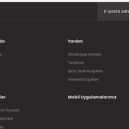
Gönder
da
Yardım
a
WhatsApp Destek
Teslimat
İptal, İade Koşulları
Garanti Koşulları
ler
Mobil Uygulamalarımız
lan Sorular
leşmesi
ip