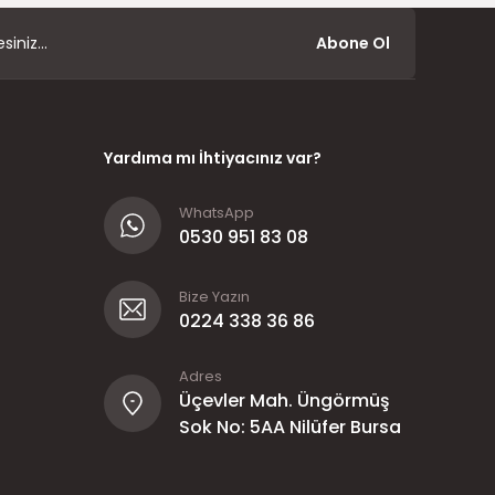
Abone Ol
Yardıma mı İhtiyacınız var?
WhatsApp
0530 951 83 08
Bize Yazın
0224 338 36 86
Adres
Üçevler Mah. Üngörmüş
Sok No: 5AA Nilüfer Bursa