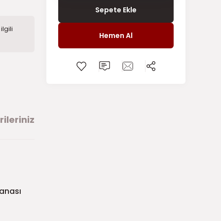
Sepete Ekle
lgili
Hemen Al
ileriniz
vanası