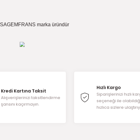
 SAGEMFRANS marka üründür
ğer konularda yetersiz gördüğünüz noktaları öneri formunu kullanarak t
ürüne ilk yorumu siz yapın!
Hızlı Kargo
Kredi Kartına Taksit
Yorum Yaz
Siparişlerinizi hızlı ka
Alışverişlerinizi taksitlendirme
seçeneği ile olabildi
şansını kaçırmayın.
hızlıca sizlere ulaştırı