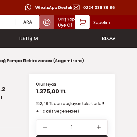
WhatsApp Destek
0224 338 36 86
Giriş Yap
ARA
Sepetim
Üye Ol
İLETİŞİM
BLOG
li Yağ Pompa Elektrovanası (Sagemfrans)
Ürün Fiyatı
.2
1.375,00 TL
ı
152,46 TL den başlayan taksitlerle!!
+ Taksit Seçenekleri