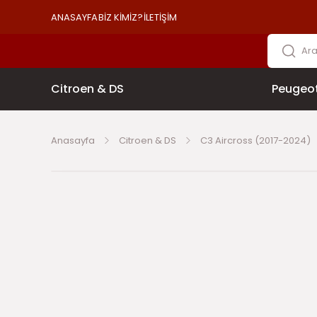
ANASAYFA
BİZ KİMİZ?
İLETİŞİM
Citroen & DS
Peugeo
Anasayfa
Citroen & DS
C3 Aircross (2017-2024)