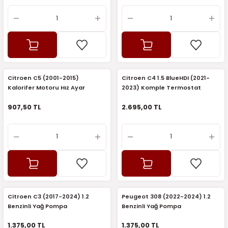
Citroen C5 (2001-2015)
Citroen C4 1.5 BlueHDI (2021-
Kalorifer Motoru Hız Ayar
2023) Komple Termostat
Kontrol Ünitesi (Sagem)
(Sagem)
907,50 TL
2.695,00 TL
Citroen C3 (2017-2024) 1.2
Peugeot 308 (2022-2024) 1.2
Benzinli Yağ Pompa
Benzinli Yağ Pompa
Elektrovanası (Sagemfrans)
Elektrovanası (Sagemfrans)
1.375,00 TL
1.375,00 TL