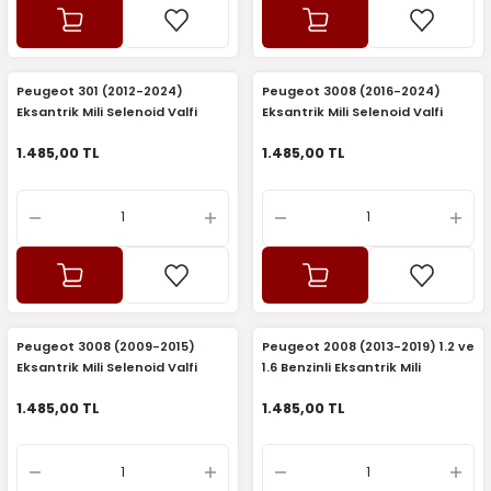
2016)
006)
Peugeot 301 (2012-2024)
Peugeot 3008 (2016-2024)
Eksantrik Mili Selenoid Valfi
Eksantrik Mili Selenoid Valfi
025)
(Elektrovana) (Sagem)
(Elektrovana) (Sagem)
1.485,00 TL
1.485,00 TL
2008)
2025)
 (2008-2025)
Peugeot 3008 (2009-2015)
Peugeot 2008 (2013-2019) 1.2 ve
Eksantrik Mili Selenoid Valfi
1.6 Benzinli Eksantrik Mili
5)
(Elektrovana) (Sagem)
Selenoid Valfi (Elektrovana)
1.485,00 TL
1.485,00 TL
(Sagem)
025)