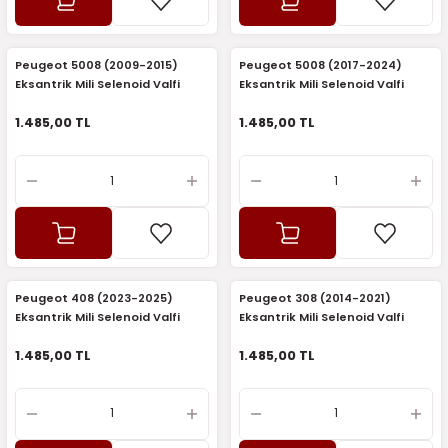
5)
25)
Triger Seti ve Devirdaim
Triger Seti ve Devirdaim
Tekerlek ve Kriko Grubu
Triger Setleri ve Devirdaim
Triger Seti ve Devirdaim
Triger Seti ve Devirdaim
Triger Seti ve Devirdaim
Triger Seti ve Devirdaim
Triger Seti ve Devirdaim
2025)
04)
Triger Seti ve Devirdaim
Peugeot 5008 (2009-2015)
Peugeot 5008 (2017-2024)
Eksantrik Mili Selenoid Valfi
Eksantrik Mili Selenoid Valfi
(Elektrovana) (Sagem)
(Elektrovana) (Sagem)
2025)
1)
1.485,00 TL
1.485,00 TL
 Spacetourer
25)
017)
016)
25)
Peugeot 408 (2023-2025)
Peugeot 308 (2014-2021)
03)
025)
Eksantrik Mili Selenoid Valfi
Eksantrik Mili Selenoid Valfi
(Elektrovana) (Sagem)
(Elektrovana) (Sagem)
1.485,00 TL
1.485,00 TL
005)
)
5)