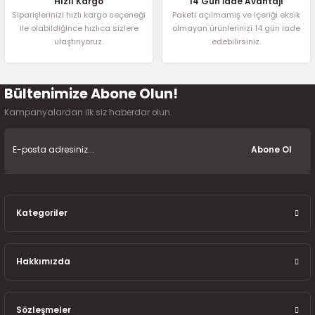
Hızlı Kargo
14 Gün İade Avantajı
Siparişlerinizi hızlı kargo seçeneği
Paketi açılmamış ve içeriği eksik
ile olabildiğince hızlıca sizlere
olmayan ürünlerinizi 14 gün iade
ulaştırıyoruz.
edebilirsiniz.
Bültenimize Abone Olun!
Kampanyalardan ilk siz haberdar olun.
Abone Ol
Kategoriler
Hakkımızda
Sözleşmeler