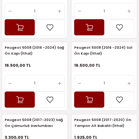
Peugeot 5008 (2016 -2024) Sağ
Peugeot 5008 (2016 -2024) Sol
Ön Kapı (İthal)
Ön Kapı (İthal)
16.500,00 TL
16.500,00 TL
Peugeot 5008 (2017-2023) Sağ
Peugeot 5008 (2017-2020) Ön
Ön Çamurluk Davlumbazı
Tampon Alt Bakaliti (İthal)
(Phira)
3.300,00 TL
1.925,00 TL