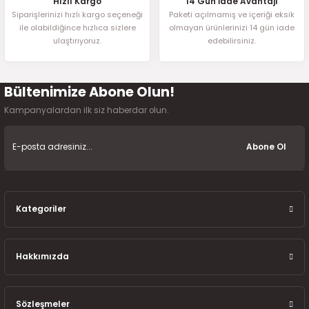
Hızlı Kargo
14 Gün İade Avantajı
Siparişlerinizi hızlı kargo seçeneği
Paketi açılmamış ve içeriği eksik
ile olabildiğince hızlıca sizlere
olmayan ürünlerinizi 14 gün iade
ulaştırıyoruz.
edebilirsiniz.
Bültenimize Abone Olun!
Kampanyalardan ilk siz haberdar olun.
Abone Ol
Kategoriler
Hakkımızda
Sözleşmeler