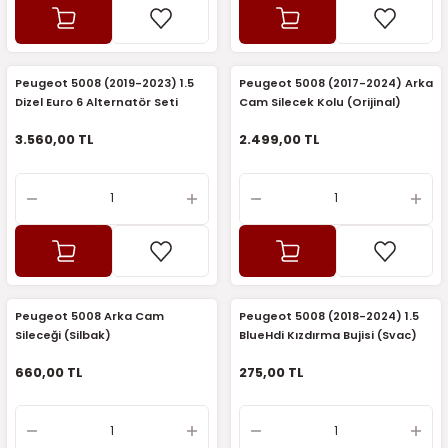
2016)
006)
Peugeot 5008 (2019-2023) 1.5
Peugeot 5008 (2017-2024) Arka
Dizel Euro 6 Alternatör Seti
Cam Silecek Kolu (Orijinal)
025)
(Orijinal)
3.560,00 TL
2.499,00 TL
2008)
2025)
 (2008-2025)
Peugeot 5008 Arka Cam
Peugeot 5008 (2018-2024) 1.5
Sileceği (Silbak)
BlueHdi Kızdırma Bujisi (Svac)
5)
660,00 TL
275,00 TL
025)