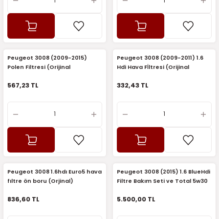
Peugeot 3008 (2009-2015)
Peugeot 3008 (2009-2011) 1.6
Polen Filtresi (Orijinal
Hdi Hava Fİltresi (Orijinal
Eurorepar)
Eurorepar)
567,23 TL
332,43 TL
Peugeot 3008 1.6hdı Euro5 hava
Peugeot 3008 (2015) 1.6 BlueHdi
fıltre ön boru (Orjinal)
Filtre Bakım Seti ve Total 5w30
(Orijinal)
836,60 TL
5.500,00 TL