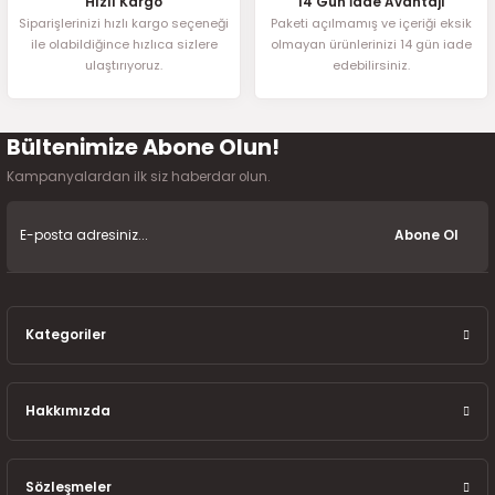
Hızlı Kargo
14 Gün İade Avantajı
Siparişlerinizi hızlı kargo seçeneği
Paketi açılmamış ve içeriği eksik
ile olabildiğince hızlıca sizlere
olmayan ürünlerinizi 14 gün iade
ulaştırıyoruz.
edebilirsiniz.
Bültenimize Abone Olun!
Kampanyalardan ilk siz haberdar olun.
Abone Ol
Kategoriler
Hakkımızda
Sözleşmeler