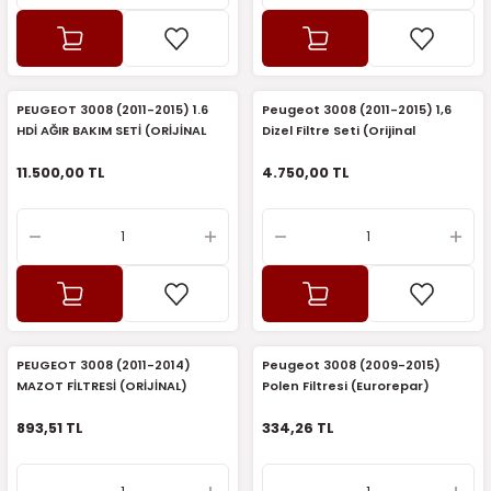
7-2025)
PEUGEOT 3008 (2011-2015) 1.6
Peugeot 3008 (2011-2015) 1,6
HDİ AĞIR BAKIM SETİ (ORİJİNAL
Dizel Filtre Seti (Orijinal
EUROREPAR)
Eurorepar) Ve 5w30 Motor Yağ
11.500,00 TL
4.750,00 TL
PEUGEOT 3008 (2011-2014)
Peugeot 3008 (2009-2015)
MAZOT FİLTRESİ (ORİJİNAL)
Polen Filtresi (Eurorepar)
893,51 TL
334,26 TL