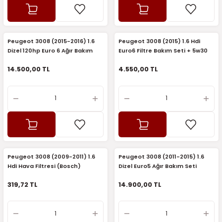
2016)
006)
Peugeot 3008 (2015-2016) 1.6
Peugeot 3008 (2015) 1.6 Hdi
Dizel 120hp Euro 6 Ağır Bakım
Euro6 Filtre Bakım Seti + 5w30
025)
Seti (Orijinal Eurorepar)
Yağ (Orijinal Eureopar)
14.500,00 TL
4.550,00 TL
2008)
2025)
 (2008-2025)
Peugeot 3008 (2009-2011) 1.6
Peugeot 3008 (2011-2015) 1.6
Hdi Hava Filtresi (Bosch)
Dizel Euro5 Ağır Bakım Seti
5)
(Orijinal)
319,72 TL
14.900,00 TL
025)