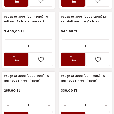
5)
25)
Triger Seti ve Devirdaim
Triger Seti ve Devirdaim
Tekerlek ve Kriko Grubu
Triger Setleri ve Devirdaim
Triger Seti ve Devirdaim
Triger Seti ve Devirdaim
Triger Seti ve Devirdaim
Triger Seti ve Devirdaim
Triger Seti ve Devirdaim
2025)
04)
Triger Seti ve Devirdaim
Peugeot 3008 (2011-2015) 1.6
Peugeot 3008 (2009-2015) 1.6
Hdi Euro5 Filtre Bakım Seti
Benzinli Motor Yağ Filtresi
(Mann)
(Orijinal)
2025)
1)
3.400,00 TL
546,98 TL
 Spacetourer
25)
017)
016)
25)
Peugeot 3008 (2009-2011) 1.6
Peugeot 3008 (2011-2015) 1.6
03)
025)
Hdi Hava Filtresi (Filton)
Hdi Hava Filtresi (Filton)
285,00 TL
339,00 TL
005)
)
5)