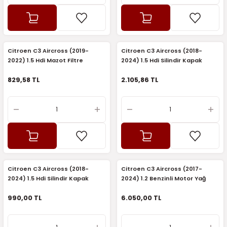
7-2025)
Citroen C3 Aircross (2019-
Citroen C3 Aircross (2018-
2022) 1.5 Hdi Mazot Filtre
2024) 1.5 Hdi Silindir Kapak
Koruyucu (Orijinal)
Contası 5 Çentik (Orijinal)
829,58 TL
2.105,86 TL
Citroen C3 Aircross (2018-
Citroen C3 Aircross (2017-
2024) 1.5 Hdi Silindir Kapak
2024) 1.2 Benzinli Motor Yağ
Contası 5 Çentik (Elring)
Pompası (Kraftvoll)
990,00 TL
6.050,00 TL