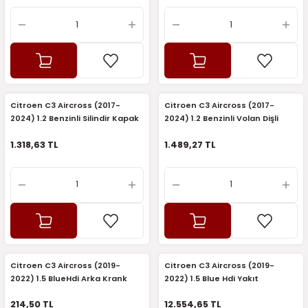
Citroen C3 Aircross (2017-
Citroen C3 Aircross (2017-
2024) 1.2 Benzinli Silindir Kapak
2024) 1.2 Benzinli Volan Dişli
Saplama Seti (Orijinal)
Sensör Alıcısı (Orijinal)
1.318,63 TL
1.489,27 TL
Citroen C3 Aircross (2019-
Citroen C3 Aircross (2019-
2022) 1.5 BlueHdi Arka Krank
2022) 1.5 Blue Hdi Yakıt
Keçesi (İthal)
Enjektörü (Fomoco)
214,50 TL
12.554,65 TL