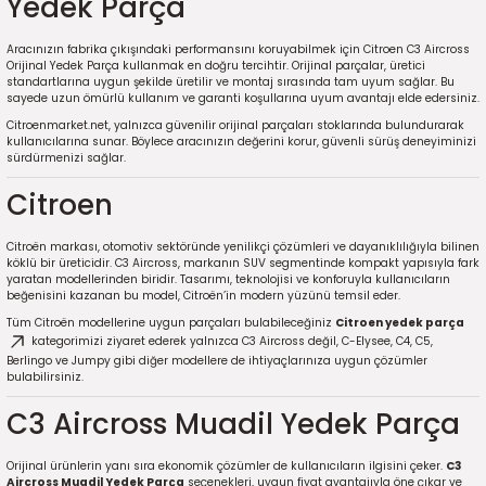
Yedek Parça
Aracınızın fabrika çıkışındaki performansını koruyabilmek için
Citroen C3 Aircross
Orijinal Yedek Parça
kullanmak en doğru tercihtir. Orijinal parçalar, üretici
standartlarına uygun şekilde üretilir ve montaj sırasında tam uyum sağlar. Bu
sayede uzun ömürlü kullanım ve garanti koşullarına uyum avantajı elde edersiniz.
Citroenmarket.net, yalnızca güvenilir orijinal parçaları stoklarında bulundurarak
kullanıcılarına sunar. Böylece aracınızın değerini korur, güvenli sürüş deneyiminizi
sürdürmenizi sağlar.
Citroen
Citroën markası, otomotiv sektöründe yenilikçi çözümleri ve dayanıklılığıyla bilinen
köklü bir üreticidir. C3 Aircross, markanın SUV segmentinde kompakt yapısıyla fark
yaratan modellerinden biridir. Tasarımı, teknolojisi ve konforuyla kullanıcıların
beğenisini kazanan bu model, Citroën’in modern yüzünü temsil eder.
Tüm Citroën modellerine uygun parçaları bulabileceğiniz
Citroen yedek parça
kategorimizi ziyaret ederek yalnızca C3 Aircross değil, C-Elysee, C4, C5,
Berlingo ve Jumpy gibi diğer modellere de ihtiyaçlarınıza uygun çözümler
bulabilirsiniz.
C3 Aircross Muadil Yedek Parça
Orijinal ürünlerin yanı sıra ekonomik çözümler de kullanıcıların ilgisini çeker.
C3
Aircross Muadil Yedek Parça
seçenekleri, uygun fiyat avantajıyla öne çıkar ve