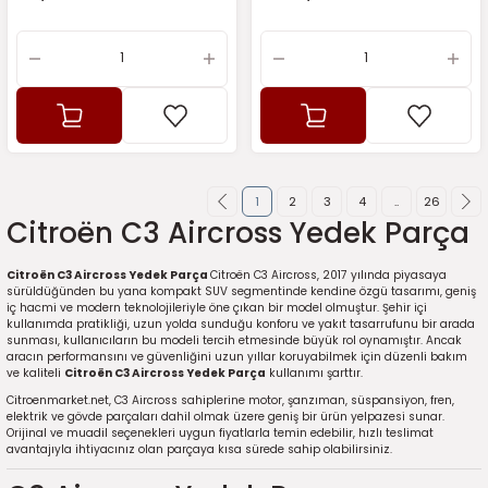
1
2
3
4
..
26
Citroën C3 Aircross Yedek Parça
Citroën C3 Aircross Yedek Parça
Citroën C3 Aircross, 2017 yılında piyasaya
sürüldüğünden bu yana kompakt SUV segmentinde kendine özgü tasarımı, geniş
iç hacmi ve modern teknolojileriyle öne çıkan bir model olmuştur. Şehir içi
kullanımda pratikliği, uzun yolda sunduğu konforu ve yakıt tasarrufunu bir arada
sunması, kullanıcıların bu modeli tercih etmesinde büyük rol oynamıştır. Ancak
aracın performansını ve güvenliğini uzun yıllar koruyabilmek için düzenli bakım
ve kaliteli
Citroën C3 Aircross Yedek Parça
kullanımı şarttır.
Citroenmarket.net, C3 Aircross sahiplerine motor, şanzıman, süspansiyon, fren,
elektrik ve gövde parçaları dahil olmak üzere geniş bir ürün yelpazesi sunar.
Orijinal ve muadil seçenekleri uygun fiyatlarla temin edebilir, hızlı teslimat
avantajıyla ihtiyacınız olan parçaya kısa sürede sahip olabilirsiniz.