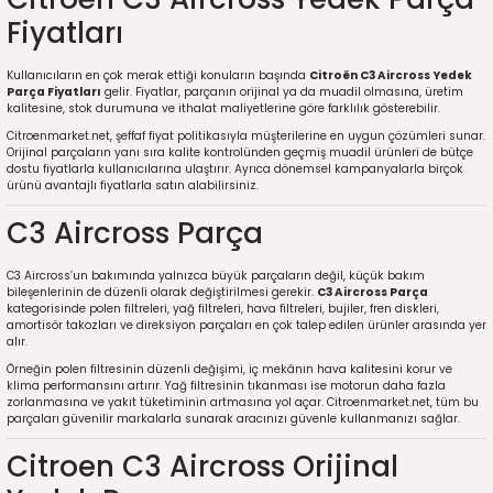
Fiyatları
Kullanıcıların en çok merak ettiği konuların başında
Citroën C3 Aircross Yedek
Parça Fiyatları
gelir. Fiyatlar, parçanın orijinal ya da muadil olmasına, üretim
kalitesine, stok durumuna ve ithalat maliyetlerine göre farklılık gösterebilir.
Citroenmarket.net, şeffaf fiyat politikasıyla müşterilerine en uygun çözümleri sunar.
Orijinal parçaların yanı sıra kalite kontrolünden geçmiş muadil ürünleri de bütçe
dostu fiyatlarla kullanıcılarına ulaştırır. Ayrıca dönemsel kampanyalarla birçok
ürünü avantajlı fiyatlarla satın alabilirsiniz.
C3 Aircross Parça
C3 Aircross’un bakımında yalnızca büyük parçaların değil, küçük bakım
bileşenlerinin de düzenli olarak değiştirilmesi gerekir.
C3 Aircross Parça
kategorisinde polen filtreleri, yağ filtreleri, hava filtreleri, bujiler, fren diskleri,
amortisör takozları ve direksiyon parçaları en çok talep edilen ürünler arasında yer
alır.
Örneğin polen filtresinin düzenli değişimi, iç mekânın hava kalitesini korur ve
klima performansını artırır. Yağ filtresinin tıkanması ise motorun daha fazla
zorlanmasına ve yakıt tüketiminin artmasına yol açar. Citroenmarket.net, tüm bu
parçaları güvenilir markalarla sunarak aracınızı güvenle kullanmanızı sağlar.
Citroen C3 Aircross Orijinal