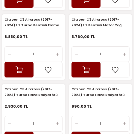
5)
25)
Triger Seti ve Devirdaim
Triger Seti ve Devirdaim
Tekerlek ve Kriko Grubu
Triger Setleri ve Devirdaim
Triger Seti ve Devirdaim
Triger Seti ve Devirdaim
Triger Seti ve Devirdaim
Triger Seti ve Devirdaim
Triger Seti ve Devirdaim
2025)
04)
Triger Seti ve Devirdaim
Citroen C3 Aircross (2017-
Citroen C3 Aircross (2017-
2024) 1.2 Turbo Benzinli Emme
2024) 1.2 Benzinli Motor Yağ
Eksantrik Mili Dişlisi (Orijinal)
Pompası (Febi)
2025)
1)
8.850,00 TL
5.760,00 TL
 Spacetourer
25)
017)
016)
25)
Citroen C3 Aircross (2017-
Citroen C3 Aircross (2017-
03)
025)
2024) Turbo Hava Radyatörü
2024) Turbo Hava Radyatörü
(İthal)
Üst Hortumu (İthal)
2.930,00 TL
990,00 TL
005)
)
5)