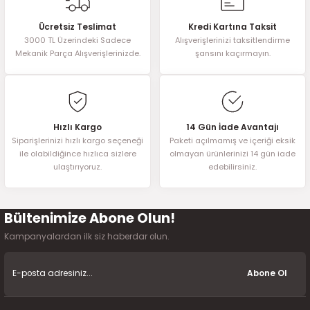
Ücretsiz Teslimat
Kredi Kartına Taksit
3000 TL Üzerindeki Sadece
Alışverişlerinizi taksitlendirme
Mekanik Parça Alışverişlerinizde.
şansını kaçırmayın.
Hızlı Kargo
14 Gün İade Avantajı
Siparişlerinizi hızlı kargo seçeneği
Paketi açılmamış ve içeriği eksik
ile olabildiğince hızlıca sizlere
olmayan ürünlerinizi 14 gün iade
ulaştırıyoruz.
edebilirsiniz.
Bültenimize Abone Olun!
Kampanyalardan ilk siz haberdar olun.
Abone Ol