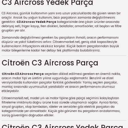
C3 Aircross Yedek Parça
C3 Aircross, günlük kullanımın yanı sıra uzun yolculuklarda da güven veren bir
araçtır. Ancak bu yoğun kullanım, bazı parçaların zamanla değiştirilmesini
gerektirir.
C3 Aircross Yedek Parça
kategorisinde öne çıkan ürünler arasında
debriyaj seti, triger kayışı, fren diskleri, balatalar, amortisörler, rot başları ve filtre
grupları yer alır.
Zamanında değiştirilmesi gereken bu parçaların ihmali, aracın performansını
düşürür ve yakıt tüketimini artırır. Citroenmarket.net, geniş stok kapasitesiyle
kullanıcıların ihtiyaçlarını eksiksiz karşılar. Küçük bakım parçalarından büyük
motor bileşenlerine kadar her detayı tek platformda bulabilirsiniz.
Citroën C3 Aircross Parça
Citroën C3 Aircross Parça
seçerken dikkat edilmesi gereken en önemli nokta,
aracın motor tipi ve üretim yılına uygunluğu sağlamaktır. Benzinli ve dizel
versiyonlarda kullanılan parçalar farklılık gösterebilir. Yanlış seçilen parçalar,
montaj sırasında uyumsuzluk yaratabilir ve aracın performansını olumsuz
etkileyebilir.
Citroenmarket.net, model yılı ve motor tipine göre parça seçimini kolaylaştıran
filtreleme imkânıyla doğru ürüne kısa sürede ulaşmanızı sağlar. Ayrıca farlar,
sinyal grupları, stop lambaları, röleler ve sensörler gibi elektrik parçaları da
kategorimizde yer almaktadır. Küçük gibi görünen bu parçaların arızalanması,
sürüş güvenliğini doğrudan etkiler.
Citroën C3 Aircross Yedek Parça