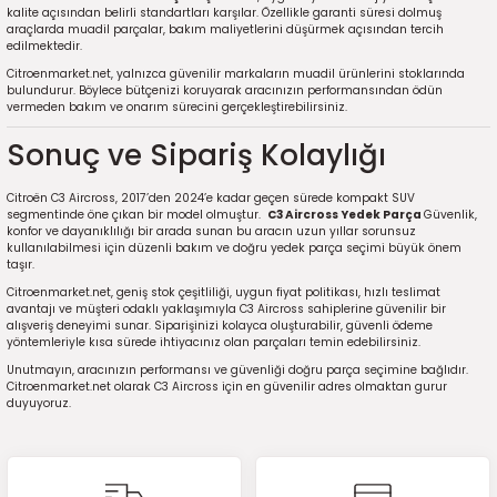
kalite açısından belirli standartları karşılar. Özellikle garanti süresi dolmuş
araçlarda muadil parçalar, bakım maliyetlerini düşürmek açısından tercih
edilmektedir.
Citroenmarket.net, yalnızca güvenilir markaların muadil ürünlerini stoklarında
bulundurur. Böylece bütçenizi koruyarak aracınızın performansından ödün
vermeden bakım ve onarım sürecini gerçekleştirebilirsiniz.
Sonuç ve Sipariş Kolaylığı
Citroën C3 Aircross, 2017’den 2024’e kadar geçen sürede kompakt SUV
segmentinde öne çıkan bir model olmuştur.
C3 Aircross Yedek Parça
Güvenlik,
konfor ve dayanıklılığı bir arada sunan bu aracın uzun yıllar sorunsuz
kullanılabilmesi için düzenli bakım ve doğru yedek parça seçimi büyük önem
taşır.
Citroenmarket.net, geniş stok çeşitliliği, uygun fiyat politikası, hızlı teslimat
avantajı ve müşteri odaklı yaklaşımıyla C3 Aircross sahiplerine güvenilir bir
alışveriş deneyimi sunar. Siparişinizi kolayca oluşturabilir, güvenli ödeme
yöntemleriyle kısa sürede ihtiyacınız olan parçaları temin edebilirsiniz.
Unutmayın, aracınızın performansı ve güvenliği doğru parça seçimine bağlıdır.
Citroenmarket.net olarak C3 Aircross için en güvenilir adres olmaktan gurur
duyuyoruz.