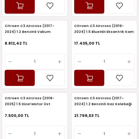
2016)
006)
Citroen C3 Aircross (2017-
Citroen C3 Aircross (2019-
2024) 1.2 Benzinli Vakum
2024) 1.5 BlueHDI Eksantrik Kam
025)
Pompası (Orijinal)
Mili Seti 8 Mm (Mga)
8.812,42 TL
17.435,00 TL
2008)
2025)
 (2008-2025)
Citroen C3 Aircross (2018-
Citroen C3 Aircross (2017-
2025) 1.5 Dizel Motor Üst
2024) 1.2 Benzinli Gaz Kelebeği
5)
Koruma Keçesi (Orijinal)
(Orijinal)
7.500,00 TL
21.799,53 TL
025)