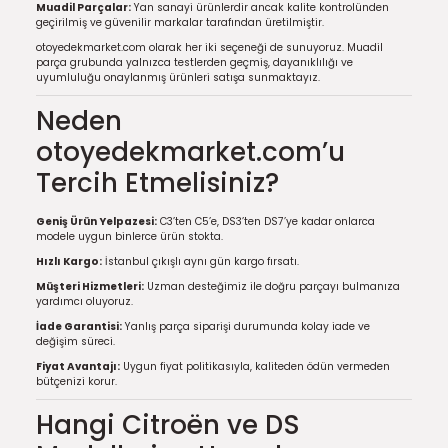
Muadil Parçalar:
Yan sanayi ürünlerdir ancak kalite kontrolünden
geçirilmiş ve güvenilir markalar tarafından üretilmiştir.
otoyedekmarket.com olarak her iki seçeneği de sunuyoruz. Muadil
parça grubunda yalnızca testlerden geçmiş, dayanıklılığı ve
uyumluluğu onaylanmış ürünleri satışa sunmaktayız.
Neden
otoyedekmarket.com’u
Tercih Etmelisiniz?
Geniş Ürün Yelpazesi:
C3’ten C5’e, DS3’ten DS7’ye kadar onlarca
modele uygun binlerce ürün stokta.
Hızlı Kargo:
İstanbul çıkışlı aynı gün kargo fırsatı.
Müşteri Hizmetleri:
Uzman desteğimiz ile doğru parçayı bulmanıza
yardımcı oluyoruz.
İade Garantisi:
Yanlış parça siparişi durumunda kolay iade ve
değişim süreci.
Fiyat Avantajı:
Uygun fiyat politikasıyla, kaliteden ödün vermeden
bütçenizi korur.
Hangi Citroën ve DS