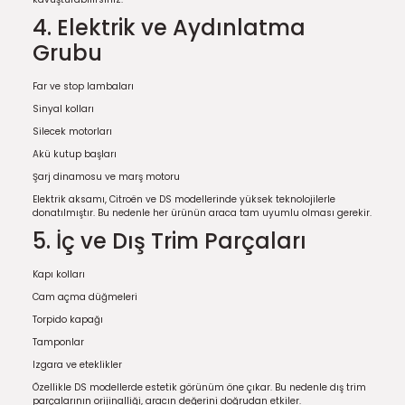
4. Elektrik ve Aydınlatma
Grubu
Far ve stop lambaları
Sinyal kolları
Silecek motorları
Akü kutup başları
Şarj dinamosu ve marş motoru
Elektrik aksamı, Citroën ve DS modellerinde yüksek teknolojilerle
donatılmıştır. Bu nedenle her ürünün araca tam uyumlu olması gerekir.
5. İç ve Dış Trim Parçaları
Kapı kolları
Cam açma düğmeleri
Torpido kapağı
Tamponlar
Izgara ve eteklikler
Özellikle DS modellerde estetik görünüm öne çıkar. Bu nedenle dış trim
parçalarının orijinalliği, aracın değerini doğrudan etkiler.