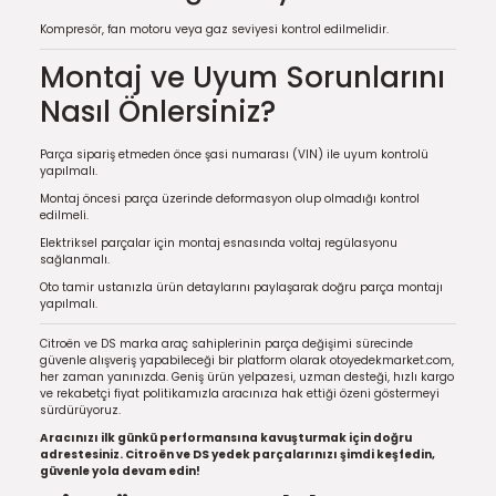
Kompresör, fan motoru veya gaz seviyesi kontrol edilmelidir.
Montaj ve Uyum Sorunlarını
Nasıl Önlersiniz?
Parça sipariş etmeden önce şasi numarası (VIN) ile uyum kontrolü
yapılmalı.
Montaj öncesi parça üzerinde deformasyon olup olmadığı kontrol
edilmeli.
Elektriksel parçalar için montaj esnasında voltaj regülasyonu
sağlanmalı.
Oto tamir ustanızla ürün detaylarını paylaşarak doğru parça montajı
yapılmalı.
Citroën ve DS marka araç sahiplerinin parça değişimi sürecinde
güvenle alışveriş yapabileceği bir platform olarak otoyedekmarket.com,
her zaman yanınızda. Geniş ürün yelpazesi, uzman desteği, hızlı kargo
ve rekabetçi fiyat politikamızla aracınıza hak ettiği özeni göstermeyi
sürdürüyoruz.
Aracınızı ilk günkü performansına kavuşturmak için doğru
adrestesiniz. Citroën ve DS yedek parçalarınızı şimdi keşfedin,
güvenle yola devam edin!