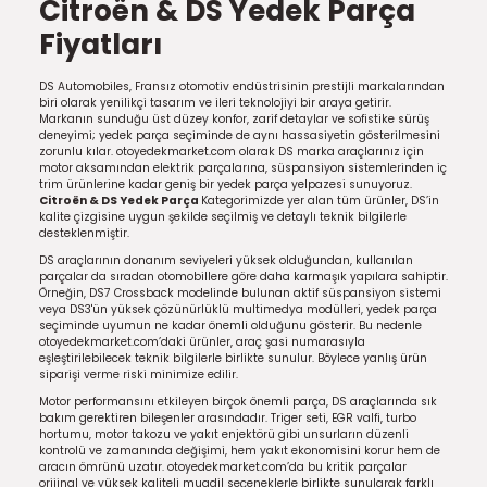
Citroën & DS Yedek Parça
Fiyatları
DS Automobiles, Fransız otomotiv endüstrisinin prestijli markalarından
biri olarak yenilikçi tasarım ve ileri teknolojiyi bir araya getirir.
Markanın sunduğu üst düzey konfor, zarif detaylar ve sofistike sürüş
deneyimi; yedek parça seçiminde de aynı hassasiyetin gösterilmesini
zorunlu kılar. otoyedekmarket.com olarak DS marka araçlarınız için
motor aksamından elektrik parçalarına, süspansiyon sistemlerinden iç
trim ürünlerine kadar geniş bir yedek parça yelpazesi sunuyoruz.
Citroën & DS Yedek Parça
Kategorimizde yer alan tüm ürünler, DS’in
kalite çizgisine uygun şekilde seçilmiş ve detaylı teknik bilgilerle
desteklenmiştir.
DS araçlarının donanım seviyeleri yüksek olduğundan, kullanılan
parçalar da sıradan otomobillere göre daha karmaşık yapılara sahiptir.
Örneğin, DS7 Crossback modelinde bulunan aktif süspansiyon sistemi
veya DS3'ün yüksek çözünürlüklü multimedya modülleri, yedek parça
seçiminde uyumun ne kadar önemli olduğunu gösterir. Bu nedenle
otoyedekmarket.com’daki ürünler, araç şasi numarasıyla
eşleştirilebilecek teknik bilgilerle birlikte sunulur. Böylece yanlış ürün
siparişi verme riski minimize edilir.
Motor performansını etkileyen birçok önemli parça, DS araçlarında sık
bakım gerektiren bileşenler arasındadır. Triger seti, EGR valfi, turbo
hortumu, motor takozu ve yakıt enjektörü gibi unsurların düzenli
kontrolü ve zamanında değişimi, hem yakıt ekonomisini korur hem de
aracın ömrünü uzatır. otoyedekmarket.com’da bu kritik parçalar
orijinal ve yüksek kaliteli muadil seçeneklerle birlikte sunularak farklı