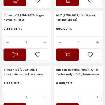
5)
25)
Triger Seti ve Devirdaim
Triger Seti ve Devirdaim
Tekerlek ve Kriko Grubu
Triger Setleri ve Devirdaim
Triger Seti ve Devirdaim
Triger Seti ve Devirdaim
Triger Seti ve Devirdaim
Triger Seti ve Devirdaim
Triger Seti ve Devirdaim
2025)
04)
Triger Seti ve Devirdaim
Citroen C3 2014-2020 Triger
DS 7 (2018-2022) Ön Silecek
Kayışı 1.6 Hdi E6
Takımı (Silbak)
2025)
1)
2.349,98 TL
660,00 TL
 Spacetourer
25)
017)
016)
25)
Citroen C3 (2002-2017)
Citroen C3 (2010-2016) 1.6 Hdi
03)
025)
Amortisör Üst Takoz Takımı
Turbo Radyatörü / İntercooler
(Orijinal)
(Orijinal)
2.479,18 TL
6.685,28 TL
005)
)
5)