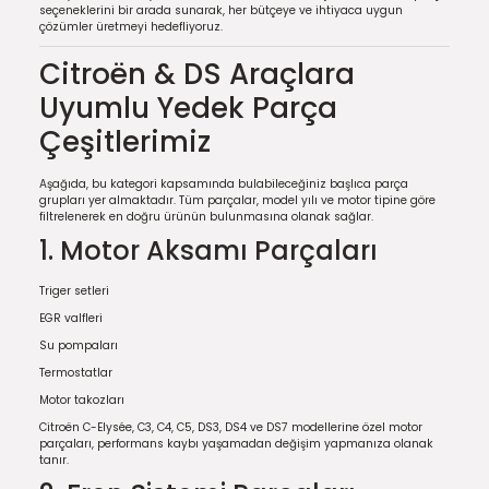
seçeneklerini bir arada sunarak, her bütçeye ve ihtiyaca uygun
çözümler üretmeyi hedefliyoruz.
Citroën & DS Araçlara
Uyumlu Yedek Parça
Çeşitlerimiz
Aşağıda, bu kategori kapsamında bulabileceğiniz başlıca parça
grupları yer almaktadır. Tüm parçalar, model yılı ve motor tipine göre
filtrelenerek en doğru ürünün bulunmasına olanak sağlar.
1. Motor Aksamı Parçaları
Triger setleri
EGR valfleri
Su pompaları
Termostatlar
Motor takozları
Citroën C-Elysée, C3, C4, C5, DS3, DS4 ve DS7 modellerine özel motor
parçaları, performans kaybı yaşamadan değişim yapmanıza olanak
tanır.