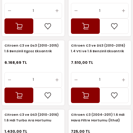
Citroen C3 ve Ds3 (2010-2015)
Citroen C3 ve DS3 (2010-2016)
1.6 Benzinli Egzoz Eksantrik
1.4 Vti ve 1.6 Benzinli Eksantrik
Dişlisi (Orijinal)
Zincir Seti (Febi)
6.168,69 TL
7.510,00 TL
Citroen C3 ve DS3 (2010-2016)
Citroen C3 (2004-2011) 1.6 Hdi
1.6 Hdi Turbo Ara Hortumu
Hava Filtre Hortumu (İthal)
(Rapro)
1.430,00 TL
725,00 TL