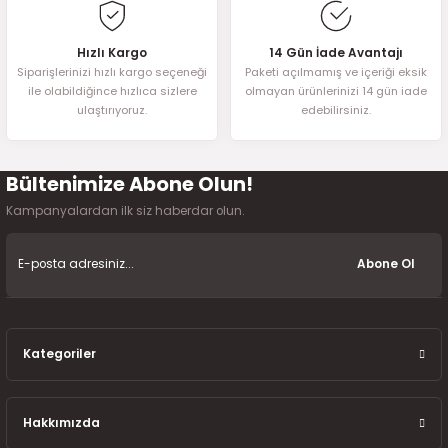
Hızlı Kargo
14 Gün İade Avantajı
Siparişlerinizi hızlı kargo seçeneği
Paketi açılmamış ve içeriği eksik
ile olabildiğince hızlıca sizlere
olmayan ürünlerinizi 14 gün iade
ulaştırıyoruz.
edebilirsiniz.
Bültenimize Abone Olun!
Kampanyalardan ilk siz haberdar olun.
Abone Ol
Kategoriler
Hakkımızda