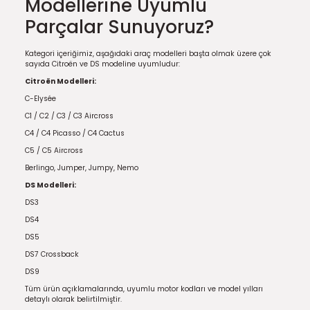
Modellerine Uyumlu
Parçalar Sunuyoruz?
Kategori içeriğimiz, aşağıdaki araç modelleri başta olmak üzere çok
sayıda Citroën ve DS modeline uyumludur:
Citroën Modelleri:
C-Elysée
C1 / C2 / C3 / C3 Aircross
C4 / C4 Picasso / C4 Cactus
C5 / C5 Aircross
Berlingo, Jumper, Jumpy, Nemo
DS Modelleri:
DS3
DS4
DS5
DS7 Crossback
DS9
Tüm ürün açıklamalarında, uyumlu motor kodları ve model yılları
detaylı olarak belirtilmiştir.