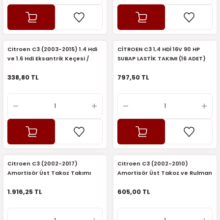
7-2025)
Citroen C3 (2003-2015) 1.4 Hdi
CİTROEN C3 1,4 HDİ 16V 90 HP
ve 1.6 Hdi Eksantrik Keçesi /
SUBAP LASTİK TAKIMI (16 ADET)
Contası (Skt)
338,80 TL
797,50 TL
Citroen C3 (2002-2017)
Citroen C3 (2002-2010)
Amortisör Üst Takoz Takımı
Amortisör Üst Takoz ve Rulman
(Orijinal)
Takımı (İthal)
1.916,25 TL
605,00 TL