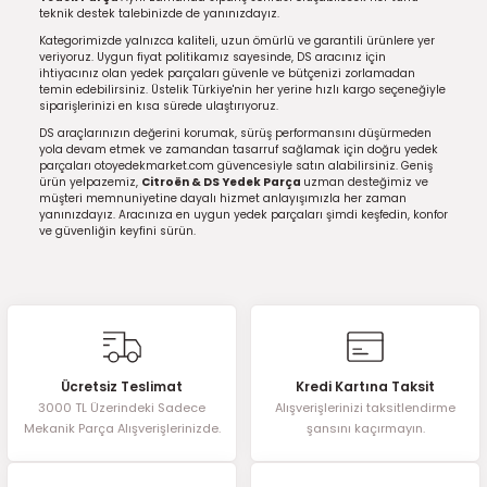
teknik destek talebinizde de yanınızdayız.
Kategorimizde yalnızca kaliteli, uzun ömürlü ve garantili ürünlere yer
veriyoruz. Uygun fiyat politikamız sayesinde, DS aracınız için
ihtiyacınız olan yedek parçaları güvenle ve bütçenizi zorlamadan
temin edebilirsiniz. Üstelik Türkiye'nin her yerine hızlı kargo seçeneğiyle
siparişlerinizi en kısa sürede ulaştırıyoruz.
DS araçlarınızın değerini korumak, sürüş performansını düşürmeden
yola devam etmek ve zamandan tasarruf sağlamak için doğru yedek
parçaları otoyedekmarket.com güvencesiyle satın alabilirsiniz. Geniş
ürün yelpazemiz,
Citroën & DS Yedek Parça
uzman desteğimiz ve
müşteri memnuniyetine dayalı hizmet anlayışımızla her zaman
yanınızdayız. Aracınıza en uygun yedek parçaları şimdi keşfedin, konfor
ve güvenliğin keyfini sürün.
Ücretsiz Teslimat
Kredi Kartına Taksit
3000 TL Üzerindeki Sadece
Alışverişlerinizi taksitlendirme
Mekanik Parça Alışverişlerinizde.
şansını kaçırmayın.