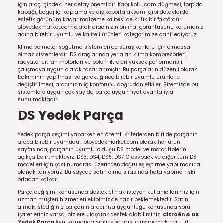
için araç içindeki her detay önemlidir. Kapı kolu, cam düğmesi, torpido
kapağı, bagaj içi kaplama ve dış kaporta aksamı gibi detaylarda
estetik görünüm kadar malzeme kalitesi de kritik bir faktördür.
otoyedekmarket.com olarak aracınızın orijinal görüntüsünü korumanız
adına birebir uyumlu ve kaliteli ürünleri kategorimize dahil ediyoruz.
Klima ve motor soğutma sistemleri de sürüş konforu için olmazsa
olmaz sistemlerdir. DS araçlarında yer alan klima kompresörleri,
radyatörler, fan motorları ve polen filtreleri yüksek performanslı
çalışmaya uygun olarak tasarlanmıştır. Bu parçaların düzenli olarak
bakımının yapılması ve gerektiğinde birebir uyumlu ürünlerle
değiştirilmesi, aracınızın iç konforunu doğrudan etkiler. Sitemizde bu
sistemlere uygun çok sayıda parça uygun fiyat avantajıyla
sunulmaktadır.
DS Yedek Parça
Yedek parça seçimi yaparken en önemli kriterlerden biri de parçanın
araca birebir uyumudur. otoyedekmarket.com olarak her ürün
sayfasında, parçanın uyumlu olduğu DS model ve motor tiplerini
açıkça belirtmekteyiz. DS3, DS4, DS5, DS7 Crossback ve diğer tüm DS
modelleri için şasi numarası üzerinden doğru eşleştirme yapılmasına
olanak tanıyoruz. Bu sayede satın alma sırasında hata yapma riski
ortadan kalkar.
Parça değişimi konusunda destek almak isteyen kullanıcılarımız için
uzman müşteri hizmetleri ekibimiz de hazır beklemektedir. Satın
almak istediğiniz parçanın aracınıza uygunluğu konusunda soru
işaretleriniz varsa, bizlere ulaşarak destek alabilirsiniz.
Citroën & DS
Yedek Parça
Aynı zamanda sipariş sonrası oluşabilecek her türlü