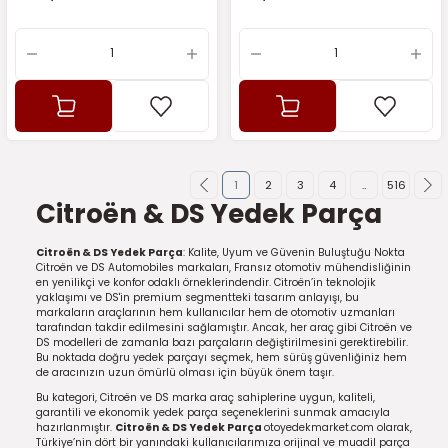
1
2
3
4
..
516
Citroën & DS Yedek Parça
Citroën & DS Yedek Parça
: Kalite, Uyum ve Güvenin Buluştuğu Nokta
Citroën ve DS Automobiles markaları, Fransız otomotiv mühendisliğinin
en yenilikçi ve konfor odaklı örneklerindendir. Citroën’in teknolojik
yaklaşımı ve DS'in premium segmentteki tasarım anlayışı, bu
markaların araçlarının hem kullanıcılar hem de otomotiv uzmanları
tarafından takdir edilmesini sağlamıştır. Ancak, her araç gibi Citroën ve
DS modelleri de zamanla bazı parçaların değiştirilmesini gerektirebilir.
Bu noktada doğru yedek parçayı seçmek, hem sürüş güvenliğiniz hem
de aracınızın uzun ömürlü olması için büyük önem taşır.
Bu kategori, Citroën ve DS marka araç sahiplerine uygun, kaliteli,
garantili ve ekonomik yedek parça seçeneklerini sunmak amacıyla
hazırlanmıştır.
Citroën & DS Yedek Parça
otoyedekmarket.com olarak,
Türkiye’nin dört bir yanındaki kullanıcılarımıza orijinal ve muadil parça