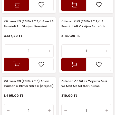
2016)
006)
Citroen C3 (2010-2013) 1.4 ve 1.6
Citroen DS3 (2010-2012) 1.6
Benzinli Alt Oksijen Sensörü
Benzinli Alt Oksijen Sensörü
025)
(Delphi)
(Delphi)
3.137,20 TL
3.137,20 TL
2008)
2025)
 (2008-2025)
Citroen C3 (2010-2016) Polen
Citroen C3 Vites Topuzu Deri
Karbonlu Klima Filtresi (Orijinal)
ve Mat Metal Görünümlü
5)
(İthal)
1.495,00 TL
319,00 TL
025)