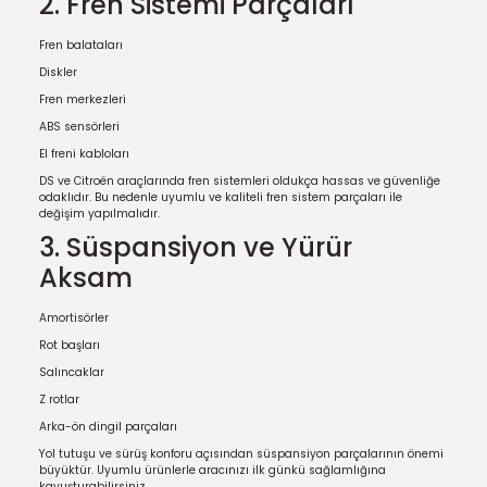
2. Fren Sistemi Parçaları
Fren balataları
Diskler
Fren merkezleri
ABS sensörleri
El freni kabloları
DS ve Citroën araçlarında fren sistemleri oldukça hassas ve güvenliğe
odaklıdır. Bu nedenle uyumlu ve kaliteli fren sistem parçaları ile
değişim yapılmalıdır.
3. Süspansiyon ve Yürür
Aksam
Amortisörler
Rot başları
Salıncaklar
Z rotlar
Arka-ön dingil parçaları
Yol tutuşu ve sürüş konforu açısından süspansiyon parçalarının önemi
büyüktür. Uyumlu ürünlerle aracınızı ilk günkü sağlamlığına
kavuşturabilirsiniz.