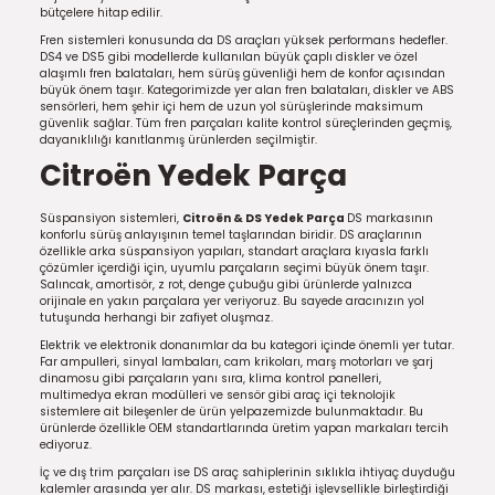
bütçelere hitap edilir.
Fren sistemleri konusunda da DS araçları yüksek performans hedefler.
DS4 ve DS5 gibi modellerde kullanılan büyük çaplı diskler ve özel
alaşımlı fren balataları, hem sürüş güvenliği hem de konfor açısından
büyük önem taşır. Kategorimizde yer alan fren balataları, diskler ve ABS
sensörleri, hem şehir içi hem de uzun yol sürüşlerinde maksimum
güvenlik sağlar. Tüm fren parçaları kalite kontrol süreçlerinden geçmiş,
dayanıklılığı kanıtlanmış ürünlerden seçilmiştir.
Citroën Yedek Parça
Süspansiyon sistemleri,
Citroën & DS Yedek Parça
DS markasının
konforlu sürüş anlayışının temel taşlarından biridir. DS araçlarının
özellikle arka süspansiyon yapıları, standart araçlara kıyasla farklı
çözümler içerdiği için, uyumlu parçaların seçimi büyük önem taşır.
Salıncak, amortisör, z rot, denge çubuğu gibi ürünlerde yalnızca
orijinale en yakın parçalara yer veriyoruz. Bu sayede aracınızın yol
tutuşunda herhangi bir zafiyet oluşmaz.
Elektrik ve elektronik donanımlar da bu kategori içinde önemli yer tutar.
Far ampulleri, sinyal lambaları, cam krikoları, marş motorları ve şarj
dinamosu gibi parçaların yanı sıra, klima kontrol panelleri,
multimedya ekran modülleri ve sensör gibi araç içi teknolojik
sistemlere ait bileşenler de ürün yelpazemizde bulunmaktadır. Bu
ürünlerde özellikle OEM standartlarında üretim yapan markaları tercih
ediyoruz.
İç ve dış trim parçaları ise DS araç sahiplerinin sıklıkla ihtiyaç duyduğu
kalemler arasında yer alır. DS markası, estetiği işlevsellikle birleştirdiği