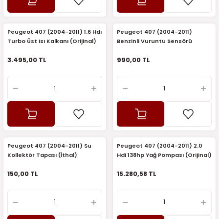
5)
25)
Triger Seti ve Devirdaim
Triger Seti ve Devirdaim
Tekerlek ve Kriko Grubu
Triger Setleri ve Devirdaim
Triger Seti ve Devirdaim
Triger Seti ve Devirdaim
Triger Seti ve Devirdaim
Triger Seti ve Devirdaim
Triger Seti ve Devirdaim
2025)
04)
Triger Seti ve Devirdaim
Peugeot 407 (2004-2011) 1.6 Hdı
Peugeot 407 (2004-2011)
Turbo Üst Isı Kalkanı (Orijinal)
Benzinli Vuruntu Sensörü
(Bosch)
2025)
1)
3.495,00 TL
990,00 TL
 Spacetourer
25)
017)
016)
25)
Peugeot 407 (2004-2011) Su
Peugeot 407 (2004-2011) 2.0
03)
025)
Kollektör Tapası (İthal)
Hdi 138hp Yağ Pompası (Orijinal)
150,00 TL
15.280,58 TL
005)
)
5)