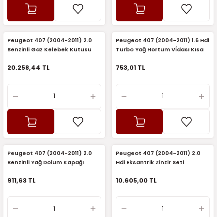
2016)
006)
Peugeot 407 (2004-2011) 2.0
Peugeot 407 (2004-2011) 1.6 Hdi
Benzinli Gaz Kelebek Kutusu
Turbo Yağ Hortum Vi̇dası Kısa
025)
(Orijinal)
(Orijinal)
20.258,44 TL
753,01 TL
2008)
2025)
 (2008-2025)
Peugeot 407 (2004-2011) 2.0
Peugeot 407 (2004-2011) 2.0
Benzinli Yağ Dolum Kapağı
Hdi Eksantrik Zinzir Seti
5)
(Orijinal)
(Orijinal)
911,63 TL
10.605,00 TL
025)