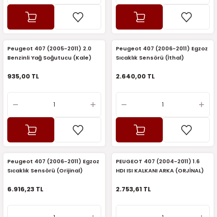
7-2025)
Peugeot 407 (2005-2011) 2.0
Peugeot 407 (2006-2011) Egzoz
Benzinli Yağ Soğutucu (Kale)
Sıcaklık Sensörü (İthal)
935,00 TL
2.640,00 TL
Peugeot 407 (2006-2011) Egzoz
PEUGEOT 407 (2004-2011) 1.6
Sıcaklık Sensörü (Orijinal)
HDI ISI KALKANI ARKA (ORJİNAL)
6.916,23 TL
2.753,61 TL