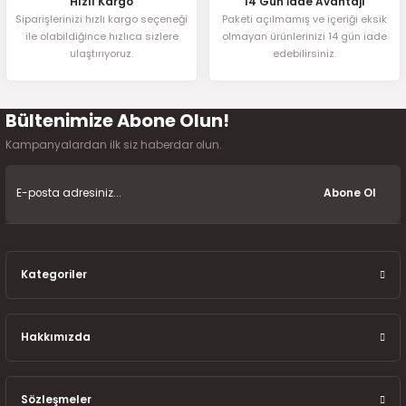
Hızlı Kargo
14 Gün İade Avantajı
Siparişlerinizi hızlı kargo seçeneği
Paketi açılmamış ve içeriği eksik
ile olabildiğince hızlıca sizlere
olmayan ürünlerinizi 14 gün iade
ulaştırıyoruz.
edebilirsiniz.
Bültenimize Abone Olun!
Kampanyalardan ilk siz haberdar olun.
Abone Ol
Kategoriler
Hakkımızda
Sözleşmeler