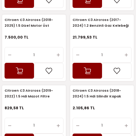
5)
25)
Triger Seti ve Devirdaim
Triger Seti ve Devirdaim
Tekerlek ve Kriko Grubu
Triger Setleri ve Devirdaim
Triger Seti ve Devirdaim
Triger Seti ve Devirdaim
Triger Seti ve Devirdaim
Triger Seti ve Devirdaim
Triger Seti ve Devirdaim
2025)
04)
Triger Seti ve Devirdaim
Citroen C3 Aircross (2018-
Citroen C3 Aircross (2017-
2025) 1.5 Dizel Motor Üst
2024) 1.2 Benzinli Gaz Kelebeği
Koruma Keçesi (Orijinal)
(Orijinal)
2025)
1)
7.500,00 TL
21.799,53 TL
 Spacetourer
25)
017)
016)
25)
Citroen C3 Aircross (2019-
Citroen C3 Aircross (2018-
03)
025)
2022) 1.5 Hdi Mazot Filtre
2024) 1.5 Hdi Silindir Kapak
Koruyucu (Orijinal)
Contası 5 Çentik (Orijinal)
829,58 TL
2.105,86 TL
005)
)
5)