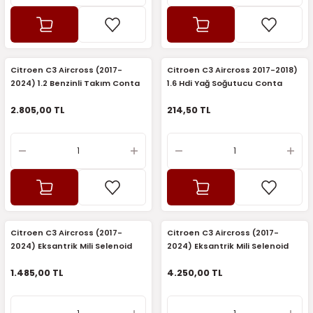
7-2025)
Citroen C3 Aircross (2017-
Citroen C3 Aircross 2017-2018)
2024) 1.2 Benzinli Takım Conta
1.6 Hdi Yağ Soğutucu Conta
(Skt)
Takımı (İthal)
2.805,00 TL
214,50 TL
Citroen C3 Aircross (2017-
Citroen C3 Aircross (2017-
2024) Eksantrik Mili Selenoid
2024) Eksantrik Mili Selenoid
Valfi (Elektrovana) (Sagem)
Valfi (Elektrovana) (Orijinal)
1.485,00 TL
4.250,00 TL