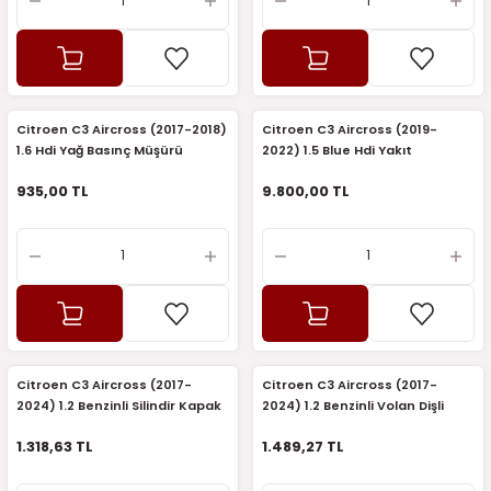
Citroen C3 Aircross (2017-2018)
Citroen C3 Aircross (2019-
1.6 Hdi Yağ Basınç Müşürü
2022) 1.5 Blue Hdi Yakıt
(Sensörü) (İthal)
Enjektörü (Bosch)
935,00 TL
9.800,00 TL
Citroen C3 Aircross (2017-
Citroen C3 Aircross (2017-
2024) 1.2 Benzinli Silindir Kapak
2024) 1.2 Benzinli Volan Dişli
Saplama Seti (Orijinal)
Sensör Alıcısı (Orijinal)
1.318,63 TL
1.489,27 TL