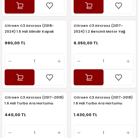
2016)
006)
Citroen C3 Aircross (2018-
Citroen C3 Aircross (2017-
2024) 1.5 Hdi Silindir Kapak
2024) 1.2 Benzinli Motor Yağ
025)
Contası 5 Çentik (Elring)
Pompası (Kraftvoll)
990,00 TL
6.050,00 TL
2008)
2025)
 (2008-2025)
Citroen C3 Aircross (2017-2018)
Citroen C3 Aircross (2017-2018)
1.6 Hdi Turbo Ara Hortumu
1.6 Hdi Turbo Ara Hortumu
5)
(İthal)
(Rapro)
440,00 TL
1.430,00 TL
025)