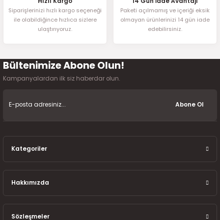
Hızlı Kargo
14 Gün İade Avantajı
Siparişlerinizi hızlı kargo seçeneği
Paketi açılmamış ve içeriği eksik
ile olabildiğince hızlıca sizlere
olmayan ürünlerinizi 14 gün iade
ulaştırıyoruz.
edebilirsiniz.
Bültenimize Abone Olun!
Kampanyalardan ilk siz haberdar olun.
Abone Ol
Kategoriler
Hakkımızda
Sözleşmeler