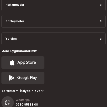
7-2025)
Hakkımızda
Sözleşmeler
Yardım
Mobil Uygulamalarımız
Yardıma mı İhtiyacınız var?
WhatsApp
0530 951 83 08