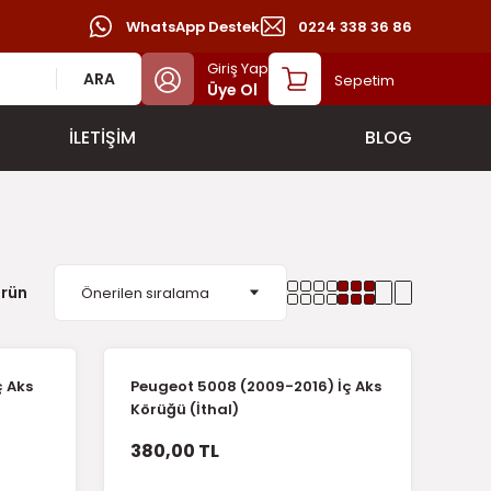
WhatsApp Destek
0224 338 36 86
Giriş Yap
ARA
Sepetim
Üye Ol
İLETİŞİM
BLOG
ürün
ç Aks
Peugeot 5008 (2009-2016) İç Aks
Körüğü (İthal)
380,00 TL