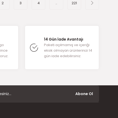
2
3
4
..
221
14 Gün İade Avantajı
rgo
Paketi açılmamış ve içeriği
ğince
eksik olmayan ürünlerinizi 14
yoruz.
gün iade edebilirsiniz.
Abone Ol