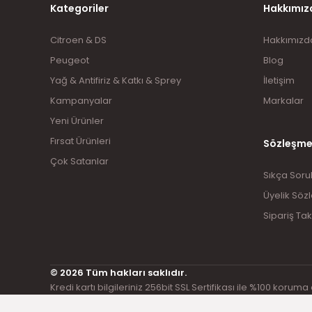
Kategoriler
Hakkımız
Citroen & DS
Hakkımızd
Peugeot
Blog
Yağ & Antifiriz & Katkı & Sprey
İletişim
Kampanyalar
Markalar
Yeni Ürünler
Fırsat Ürünleri
Sözleşme
Çok Satanlar
Sıkça Soru
Üyelik Söz
Sipariş Tak
© 2026 Tüm hakları saklıdır.
Kredi kartı bilgileriniz 256bit SSL Sertifikası ile %100 koruma 