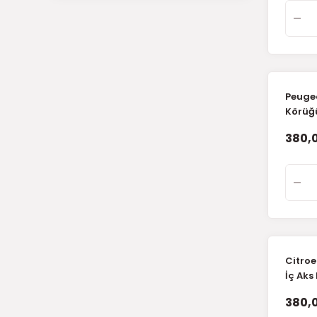
Peugeo
Körüğü
380,0
Citroe
İç Aks
380,0