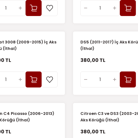
t 3008 (2009-2015) İç Aks
DS5 (2011-2017) İç Aks Kör
 (İthal)
(İthal)
0 TL
380,00 TL
n C4 Picasso (2006-2013)
Citroen C3 ve DS3 (2003-20
 Körüğü (İthal)
Aks Körüğü (İthal)
0 TL
380,00 TL