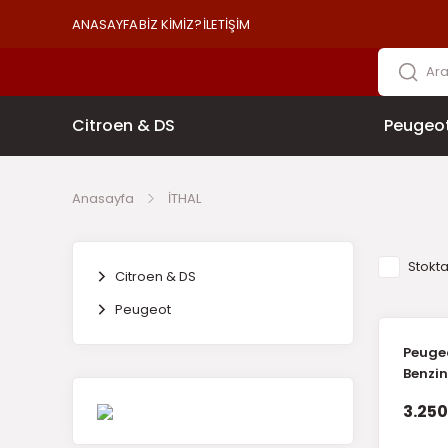
ANASAYFA
BİZ KİMİZ?
İLETİŞİM
Citroen & DS
Peugeo
Anasayfa
İTHAL
Stokta
Citroen & DS
Peugeot
Peugeo
Benzi
Jaklı T
3.250