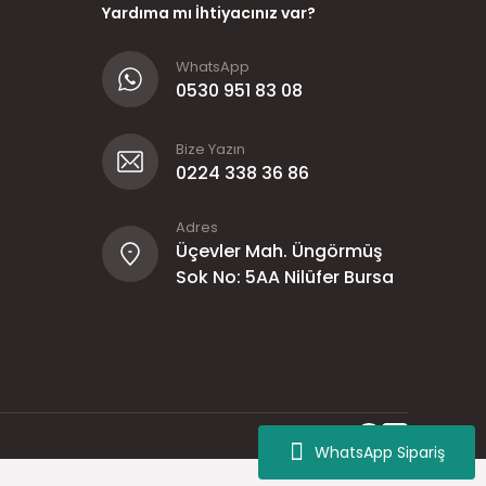
Yardıma mı İhtiyacınız var?
WhatsApp
0530 951 83 08
Bize Yazın
0224 338 36 86
Adres
Üçevler Mah. Üngörmüş
Sok No: 5AA Nilüfer Bursa
WhatsApp Sipariş