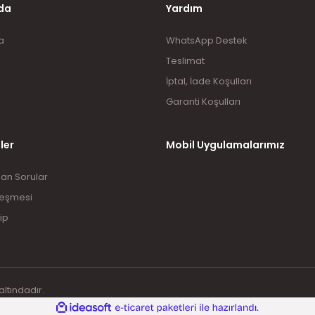
da
Yardım
a
WhatsApp Destek
Teslimat
İptal, İade Koşulları
Garanti Koşulları
ler
Mobil Uygulamalarımız
lan Sorular
leşmesi
ip
altındadır.
ile
ideasoft
e-