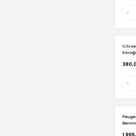
Citroe
Körüğü
380,0
Peugeo
Benzin
(İthal)
1.955