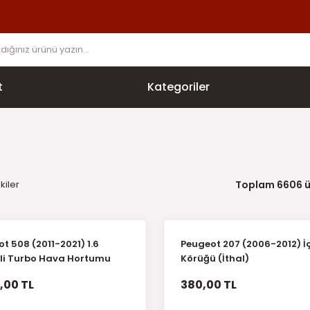
t
Kategoriler
kiler
Toplam 6606 
t 508 (2011-2021) 1.6
Peugeot 207 (2006-2012) İ
nli Turbo Hava Hortumu
Körüğü (İthal)
ip (İthal)
,00 TL
380,00 TL