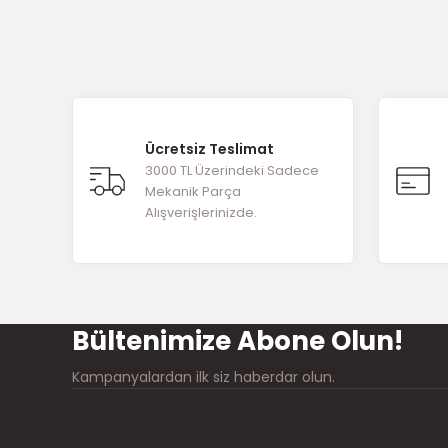
Ücretsiz Teslimat
3000 TL Üzerindeki Sadece
Mekanik Parça
Alışverişlerinizde.
Bültenimize Abone Olun!
Kampanyalardan ilk siz haberdar olun.