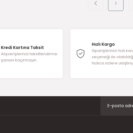
1
Hızlı Kargo
Kredi Kartına Taksit
Siparişlerinizi hızlı ka
Alışverişlerinizi taksitlendirme
seçeneği ile olabildi
şansını kaçırmayın.
hızlıca sizlere ulaştırı