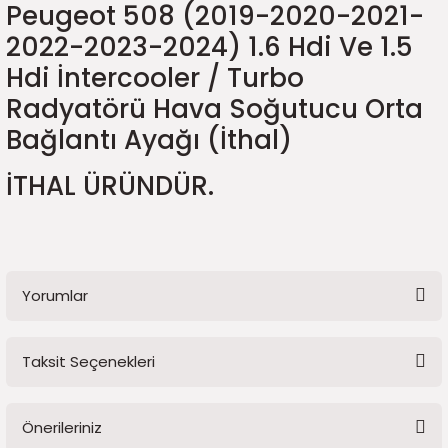
Peugeot 508 (2019-2020-2021-
5)
25)
Triger Seti ve Devirdaim
Triger Seti ve Devirdaim
Tekerlek ve Kriko Grubu
Triger Setleri ve Devirdaim
Triger Seti ve Devirdaim
Triger Seti ve Devirdaim
Triger Seti ve Devirdaim
Triger Seti ve Devirdaim
Triger Seti ve Devirdaim
2022-2023-2024) 1.6 Hdi Ve 1.5
2025)
04)
Triger Seti ve Devirdaim
Hdi İntercooler / Turbo
Radyatörü Hava Soğutucu Orta
2025)
1)
Bağlantı Ayağı (İthal)
 Spacetourer
25)
İTHAL ÜRÜNDÜR.
017)
016)
25)
Yorumlar
03)
025)
Taksit Seçenekleri
005)
)
Bu ürüne ilk yorumu siz yapın!
5)
Önerileriniz
Yorum Yaz