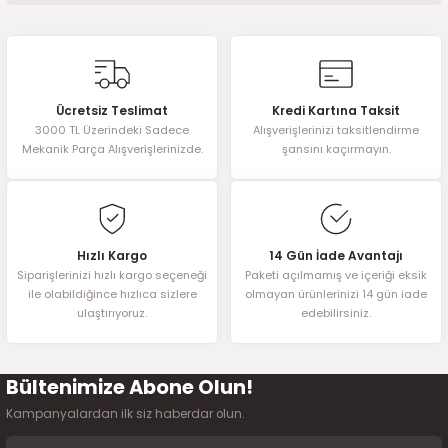
2016)
Bu ürünün fiyat bilgisi, resim, ürün açıklamalarında ve diğer
konularda yetersiz gördüğünüz noktaları öneri formunu kullanarak
006)
tarafımıza iletebilirsiniz.
Görüş ve önerileriniz için teşekkür ederiz.
025)
Ücretsiz Teslimat
Kredi Kartına Taksit
3000 TL Üzerindeki Sadece
Alışverişlerinizi taksitlendirme
Ürün resmi kalitesiz, bozuk veya görüntülenemiyor.
Mekanik Parça Alışverişlerinizde.
şansını kaçırmayın.
Ürün açıklamasında eksik bilgiler bulunuyor.
Ürün bilgilerinde hatalar bulunuyor.
2008)
Ürün fiyatı diğer sitelerden daha pahalı.
Bu ürüne benzer farklı alternatifler olmalı.
2025)
Hızlı Kargo
14 Gün İade Avantajı
Siparişlerinizi hızlı kargo seçeneği
Paketi açılmamış ve içeriği eksik
ile olabildiğince hızlıca sizlere
olmayan ürünlerinizi 14 gün iade
 (2008-2025)
ulaştırıyoruz.
edebilirsiniz.
5)
Bültenimize Abone Olun!
Gönder
025)
Kampanyalardan ilk siz haberdar olun.