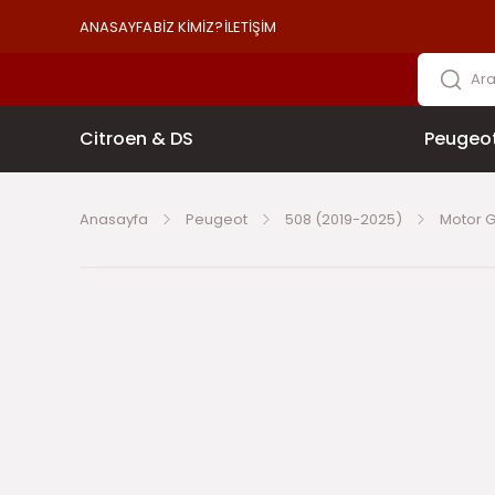
ANASAYFA
BİZ KİMİZ?
İLETİŞİM
Citroen & DS
Peugeo
Anasayfa
Peugeot
508 (2019-2025)
Motor 