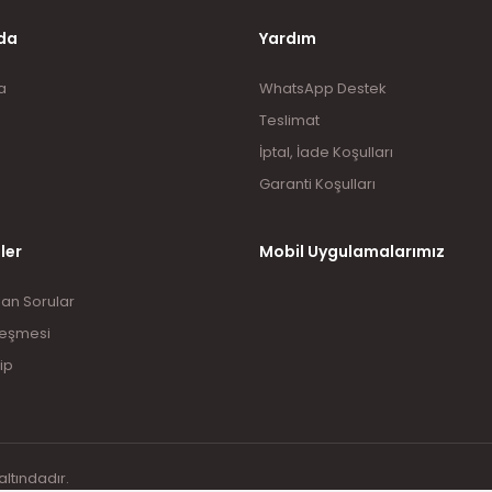
Gönder
da
Yardım
a
WhatsApp Destek
Teslimat
İptal, İade Koşulları
Garanti Koşulları
ler
Mobil Uygulamalarımız
lan Sorular
leşmesi
ip
altındadır.