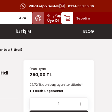
WhatsApp Destek
0224 338 36 86
Giriş Yap
ARA
Sepetim
Üye Ol
İLETİŞİM
BLOG
ntası (İthal)
Ürün Fiyatı
eHdi
250,00 TL
27,72 TL den başlayan taksitlerle!!
+ Taksit Seçenekleri