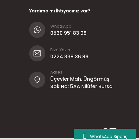
Yardıma mı İhtiyacınız var?
WhatsApp
0530 951 83 08
Bize Yazın
0224 338 36 86
Adres
Üçevler Mah. Üngörmüş
Sok No: 5AA Nilüfer Bursa
WhatsApp Sipariş