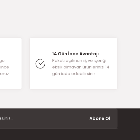
arafımıza
14 Gün İade Avantajı
rgo
Paketi açılmamış ve içeriği
ğince
eksik olmayan ürünlerinizi 14
yoruz.
gün iade edebilirsiniz.
Abone Ol