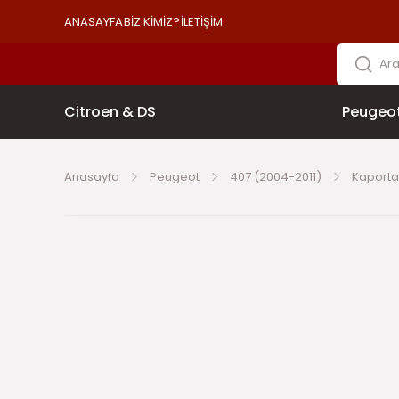
ANASAYFA
BİZ KİMİZ?
İLETİŞİM
Citroen & DS
Peugeo
Anasayfa
Peugeot
407 (2004-2011)
Kaporta