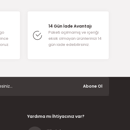
arafımıza
14 Gün İade Avantajı
rgo
Paketi açılmamış ve içeriği
ğince
eksik olmayan ürünlerinizi 14
yoruz.
gün iade edebilirsiniz.
Abone Ol
Yardıma mı İhtiyacınız var?