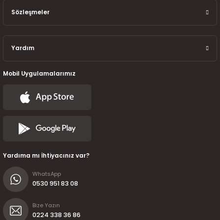
7-2025)
Sözleşmeler
Yardım
Mobil Uygulamalarımız
Yardıma mı İhtiyacınız var?
WhatsApp
0530 951 83 08
Bize Yazın
0224 338 36 86