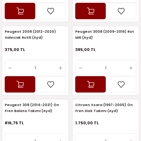
7-2025)
Peugeot 2008 (2012-2020)
Peugeot 3008 (2009-2016) Rot
Salıncak Rotili (Ayd)
Mili (Ayd)
375,00 TL
385,00 TL
Peugeot 308 (2014-2021) Ön
Citroen Xsara (1997-2005) Ön
Fren Balata Takımı (Ayd)
Fren Disk Takımı (Ayd)
816,75 TL
1.750,00 TL