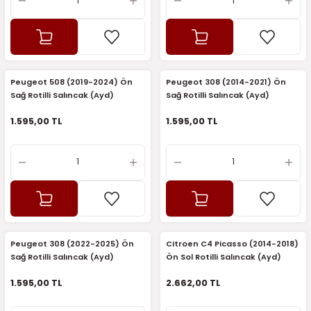
Peugeot 508 (2019-2024) Ön
Peugeot 308 (2014-2021) Ön
Sağ Rotilli Salıncak (Ayd)
Sağ Rotilli Salıncak (Ayd)
1.595,00 TL
1.595,00 TL
Peugeot 308 (2022-2025) Ön
Citroen C4 Picasso (2014-2018)
Sağ Rotilli Salıncak (Ayd)
Ön Sol Rotilli Salıncak (Ayd)
1.595,00 TL
2.662,00 TL