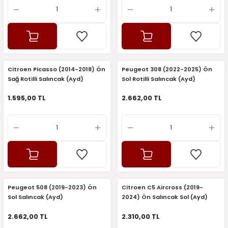
Citroen Picasso (2014-2018) Ön
Peugeot 308 (2022-2025) Ön
Sağ Rotilli Salıncak (Ayd)
Sol Rotilli Salıncak (Ayd)
1.595,00 TL
2.662,00 TL
Peugeot 508 (2019-2023) Ön
Citroen C5 Aircross (2019-
Sol Salıncak (Ayd)
2024) Ön Salıncak Sol (Ayd)
2.662,00 TL
2.310,00 TL