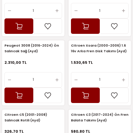
Peugeot 3008 (2016-2024) Ön
Citroen Xsara (2000-2006) 1.6
Salıncak Sağ (Ayd)
16v Arka Fren Disk Takımı (Ayd)
2.310,00 TL
1.530,65 TL
Citroen C5 (2001-2008)
Citroen C3 (2017-2024) Ön Fren
Salıncak Rotili (Ayd)
Balata Takımı (Ayd)
326,70 TL
580,80 TL