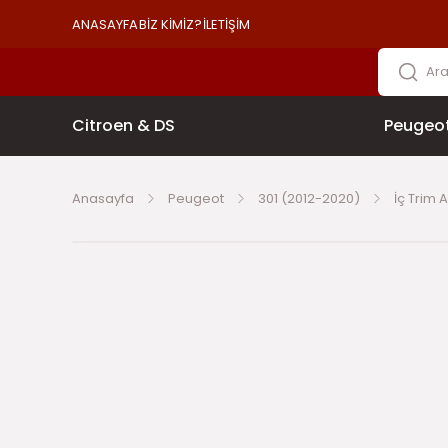
ANASAYFA
BİZ KİMİZ?
İLETİŞİM
Citroen & DS
Peugeo
Anasayfa
Peugeot
301 (2012-2020)
İç Trim 