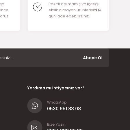
rgo
Paketi açılmamış ve içeriği
ğince
eksik olmayan ürünlerinizi 14
yoruz.
gün iade edebilirsiniz.
Abone Ol
Yardıma mı İhtiyacınız var?
WhatsApp
0530 951 83 08
Bize Yazın