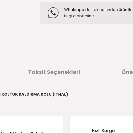
Whatsapp destek hattından ürün ile i
bilgi alabilirsiniz.
Taksit Seçenekleri
Öner
 KOLTUK KALDIRMA KOLU (İTHAL)
ğer konularda yetersiz gördüğünüz noktaları öneri formunu kullanarak t
ürüne ilk yorumu siz yapın!
Hızlı Kargo