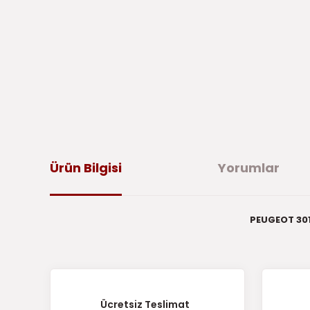
Ürün Bilgisi
Yorumlar
PEUGEOT 301
Bu ürünün fiyat bilgisi, resim, ürün açıklamalarında ve di
iletebilirsiniz.
Bu 
Görüş ve önerileriniz için teşekkür ederiz.
Ücretsiz Teslimat