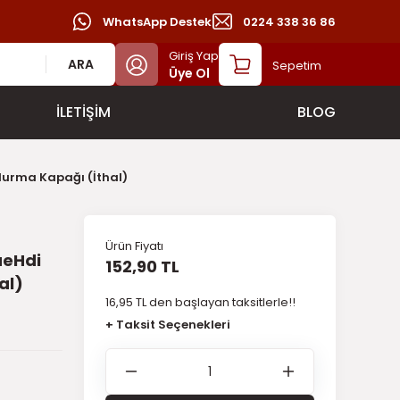
WhatsApp Destek
0224 338 36 86
Giriş Yap
ARA
Sepetim
Üye Ol
İLETİŞİM
BLOG
durma Kapağı (İthal)
Ürün Fiyatı
ueHdi
152,90 TL
al)
16,95 TL den başlayan taksitlerle!!
+ Taksit Seçenekleri