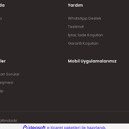
da
Yardım
a
WhatsApp Destek
Teslimat
İptal, İade Koşulları
Garanti Koşulları
ler
Mobil Uygulamalarımız
lan Sorular
leşmesi
ip
altındadır.
ile
ideasoft
e-