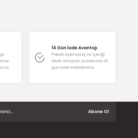
arafımıza
14 Gün İade Avantajı
rgo
Paketi açılmamış ve içeriği
ğince
eksik olmayan ürünlerinizi 14
yoruz.
gün iade edebilirsiniz.
Abone Ol