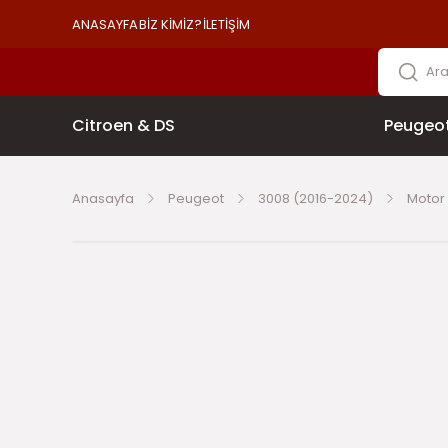
ANASAYFA
BİZ KİMİZ?
İLETİŞİM
Citroen & DS
Peugeo
Anasayfa
Peugeot
3008 (2016-2024)
Motor