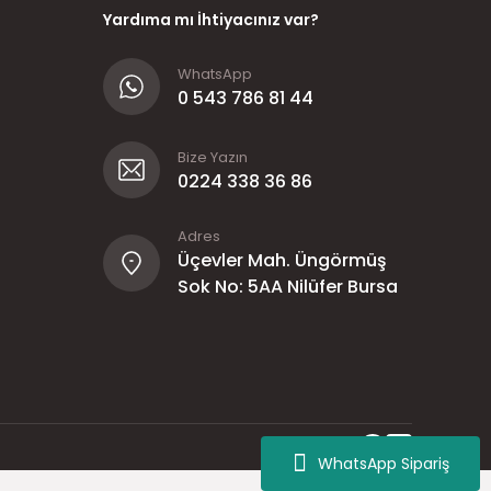
Yardıma mı İhtiyacınız var?
WhatsApp
0 543 786 81 44
Bize Yazın
0224 338 36 86
Adres
Üçevler Mah. Üngörmüş
Sok No: 5AA Nilüfer Bursa
WhatsApp Sipariş