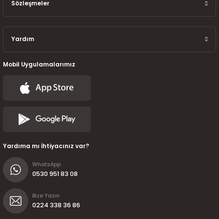
7-2025)
Sözleşmeler
Yardım
Mobil Uygulamalarımız
Yardıma mı İhtiyacınız var?
WhatsApp
0530 951 83 08
Bize Yazın
0224 338 36 86