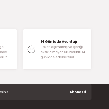
arafımıza
14 Gün İade Avantajı
rgo
Paketi açılmamış ve içeriği
ğince
eksik olmayan ürünlerinizi 14
yoruz.
gün iade edebilirsiniz.
Abone Ol