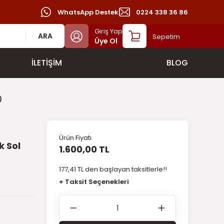
WhatsApp Destek
0224 338 36 86
Giriş Yap
ARA
Sepetim
Üye Ol
İLETİŞİM
BLOG
)
Ürün Fiyatı
k Sol
1.600,00 TL
177,41 TL den başlayan taksitlerle!!
+ Taksit Seçenekleri