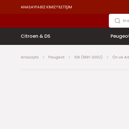
ANASAYFA
BİZ KİMİZ?
İLETİŞİM
Citroen & DS
Peugeo
Anasayfa
Peugeot
106 (1991-2002)
Ön ve Ar