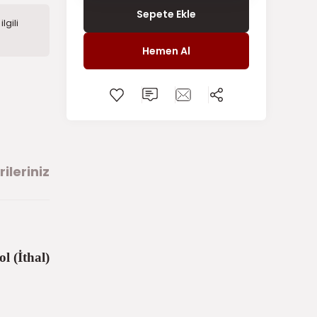
Sepete Ekle
lgili
Hemen Al
ileriniz
 (İthal)