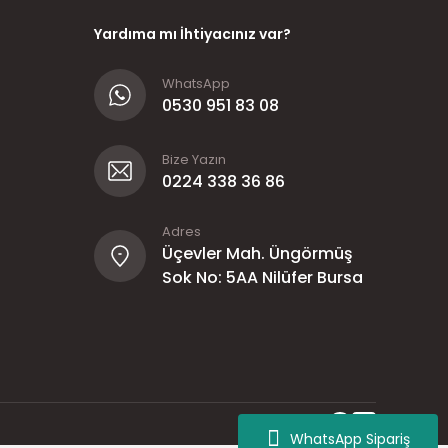
Yardıma mı İhtiyacınız var?
WhatsApp
0530 951 83 08
Bize Yazın
0224 338 36 86
Adres
Üçevler Mah. Üngörmüş
Sok No: 5AA Nilüfer Bursa
WhatsApp Sipariş