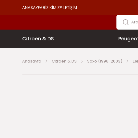
ANASAYFA
BİZ KİMİZ?
İLETİŞİM
Citroen & DS
Peugeo
Anasayfa
Citroen & DS
Saxo (1996-2003)
El