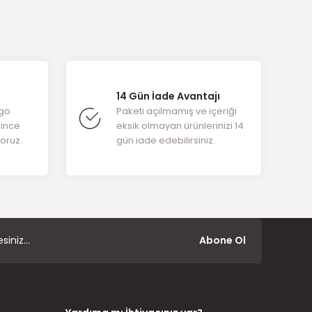
arafımıza
14 Gün İade Avantajı
rgo
Paketi açılmamış ve içeriği
ğince
eksik olmayan ürünlerinizi 14
yoruz.
gün iade edebilirsiniz.
Abone Ol