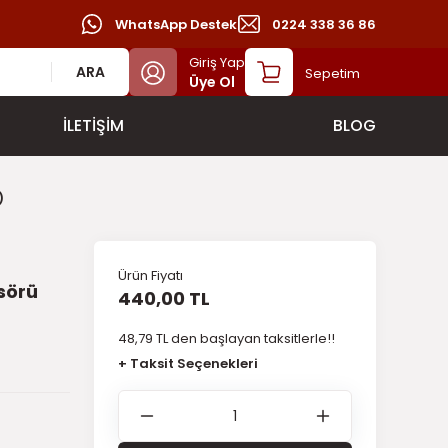
WhatsApp Destek
0224 338 36 86
Giriş Yap
ARA
Sepetim
Üye Ol
İLETİŞİM
BLOG
)
Ürün Fiyatı
sörü
440,00 TL
48,79 TL den başlayan taksitlerle!!
+ Taksit Seçenekleri