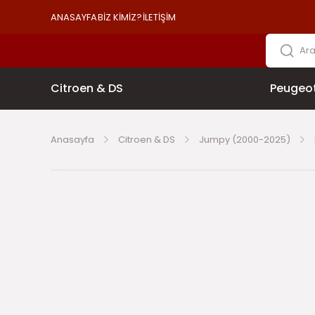
ANASAYFA
BİZ KİMİZ?
İLETİŞİM
Citroen & DS
Peugeo
Anasayfa
Citroen & DS
Jumpy (2000-2025)