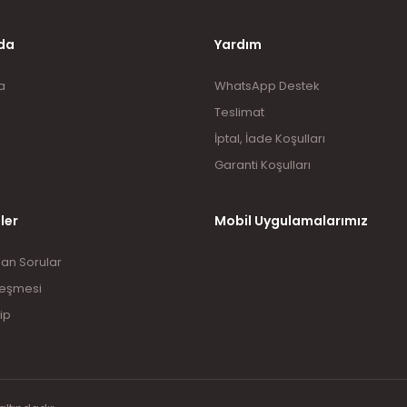
Gönder
da
Yardım
a
WhatsApp Destek
Teslimat
İptal, İade Koşulları
Garanti Koşulları
ler
Mobil Uygulamalarımız
lan Sorular
leşmesi
ip