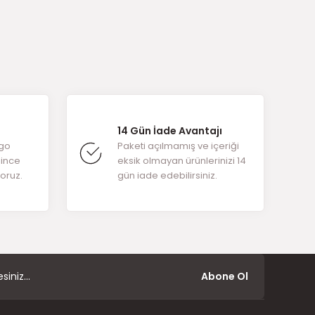
arafımıza
14 Gün İade Avantajı
rgo
Paketi açılmamış ve içeriği
ğince
eksik olmayan ürünlerinizi 14
yoruz.
gün iade edebilirsiniz.
Abone Ol