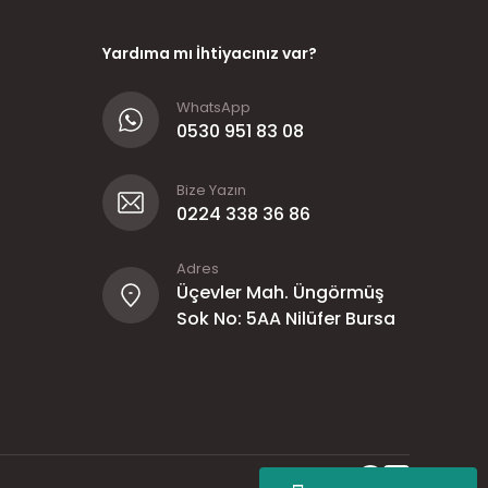
Yardıma mı İhtiyacınız var?
WhatsApp
0530 951 83 08
Bize Yazın
0224 338 36 86
Adres
Üçevler Mah. Üngörmüş
Sok No: 5AA Nilüfer Bursa