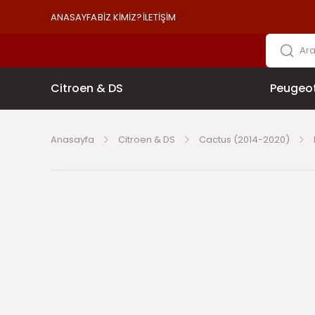
ANASAYFA
BİZ KİMİZ?
İLETİŞİM
Citroen & DS
Peugeo
Anasayfa
Citroen & DS
Cactus (2014-2020)