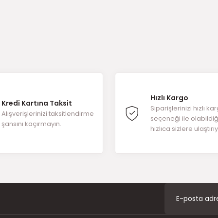
ğer konularda yetersiz gördüğünüz noktaları öneri formunu kullanarak t
ürüne ilk yorumu siz yapın!
Hızlı Kargo
Kredi Kartına Taksit
Yorum Yaz
Siparişlerinizi hızlı ka
Alışverişlerinizi taksitlendirme
seçeneği ile olabildi
şansını kaçırmayın.
hızlıca sizlere ulaştırı