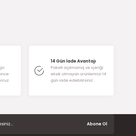
arafımıza
14 Gün İade Avantajı
rgo
Paketi açılmamış ve içeriği
ğince
eksik olmayan ürünlerinizi 14
yoruz.
gün iade edebilirsiniz.
Abone Ol