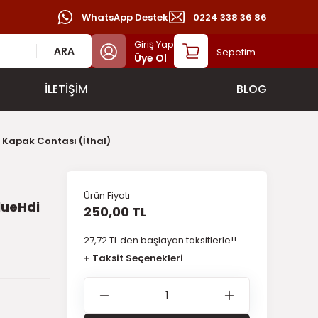
WhatsApp Destek
0224 338 36 86
Giriş Yap
ARA
Sepetim
Üye Ol
İLETİŞİM
BLOG
 Kapak Contası (İthal)
Ürün Fiyatı
lueHdi
250,00 TL
27,72 TL den başlayan taksitlerle!!
+ Taksit Seçenekleri