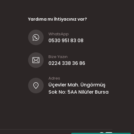
Yardıma mı İhtiyacınız var?
WhatsApp
0530 951 83 08
Bize Yazın
0224 338 36 86
Adres
Üçevler Mah. Üngörmüş
Sok No: 5AA Nilüfer Bursa