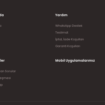
Gönder
da
Yardım
a
WhatsApp Destek
Teslimat
İptal, İade Koşulları
Garanti Koşulları
ler
Mobil Uygulamalarımız
lan Sorular
leşmesi
ip