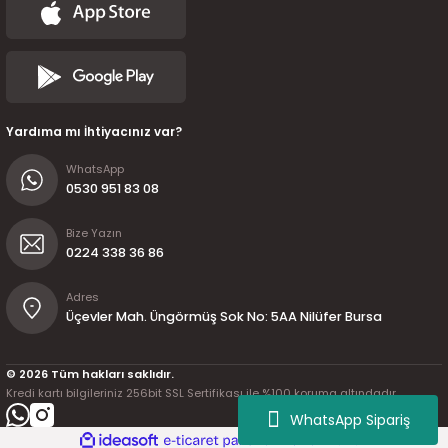
Yardıma mı İhtiyacınız var?
WhatsApp
0530 951 83 08
Bize Yazın
0224 338 36 86
Adres
Üçevler Mah. Üngörmüş Sok No: 5AA Nilüfer Bursa
© 2026 Tüm hakları saklıdır.
Kredi kartı bilgileriniz 256bit SSL Sertifikası ile %100 koruma altındadır.
WhatsApp Sipariş
ideasoft
ile
e-