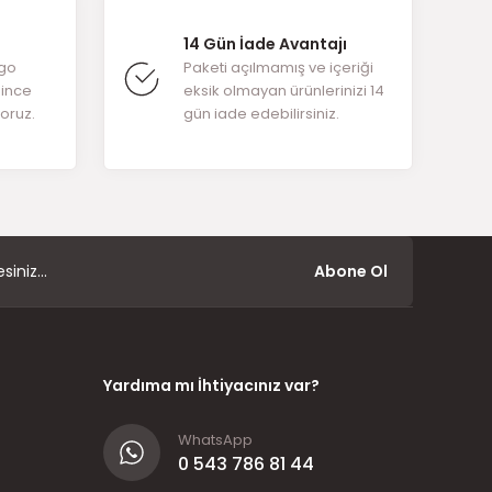
14 Gün İade Avantajı
rgo
Paketi açılmamış ve içeriği
ğince
eksik olmayan ürünlerinizi 14
yoruz.
gün iade edebilirsiniz.
Abone Ol
Yardıma mı İhtiyacınız var?
WhatsApp
0 543 786 81 44