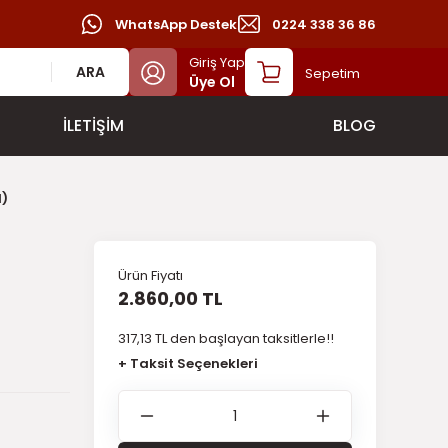
WhatsApp Destek
0224 338 36 86
Giriş Yap
ARA
Sepetim
Üye Ol
İLETİŞİM
BLOG
l)
Ürün Fiyatı
a
2.860,00 TL
317,13 TL den başlayan taksitlerle!!
+ Taksit Seçenekleri