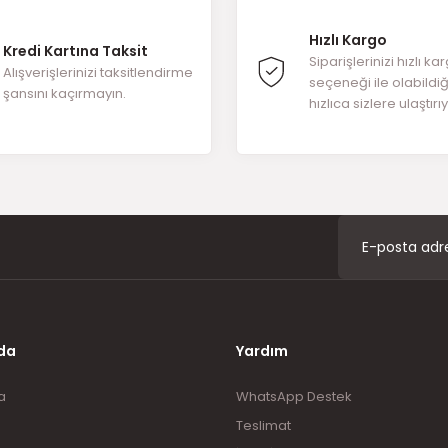
Hızlı Kargo
Kredi Kartına Taksit
Yorum Yaz
Siparişlerinizi hızlı ka
Alışverişlerinizi taksitlendirme
seçeneği ile olabildi
şansını kaçırmayın.
hızlıca sizlere ulaştırı
Gönder
da
Yardım
a
WhatsApp Destek
Teslimat