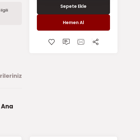
Sepete Ekle
lgili
Hemen Al
ileriniz
 Ana
arafımıza