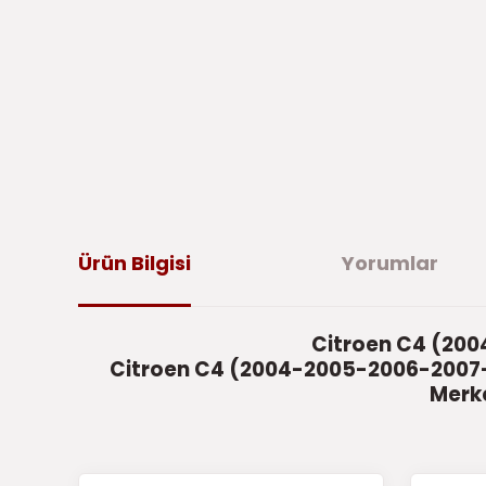
Ürün Bilgisi
Yorumlar
Citroen C4 (200
Citroen C4 (2004-2005-2006-2007-
Merke
Bu ürünün fiyat bilgisi, resim, ürün açıklamalarında ve di
iletebilirsiniz.
Bu 