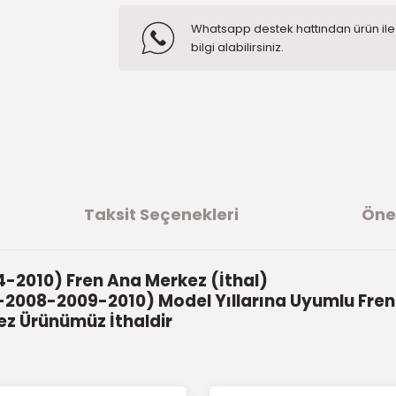
Whatsapp destek hattından ürün ile i
bilgi alabilirsiniz.
Taksit Seçenekleri
Öner
4-2010) Fren Ana Merkez (İthal)
2008-2009-2010) Model Yıllarına Uyumlu Fren
z Ürünümüz İthaldir
ğer konularda yetersiz gördüğünüz noktaları öneri formunu kullanarak t
ürüne ilk yorumu siz yapın!