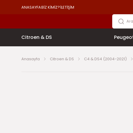
ANASAYFA
BİZ KİMİZ?
İLETİŞİM
Citroen & DS
Peugeo
Anasayfa
Citroen & DS
C4 & DS4 (2004-2021)