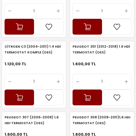
CİTROEN C3 (2004-2011) 1.4 HDİ
PEUGEOT 301 (2012-2018) 1.6 HDİ
TERMOSTAT KOMPLE (OES)
TERMOSTAT (OES)
1.120,00 TL
1.600,00 TL
PEUGEOT 307 (2006-2008) 1,6
PEUGEOT 308 (2008-2011)1,6 HDI
HDI TERMOSTAT (OES)
TERMOSTAT (OES)
1.600,00 TL
1.600,00 TL