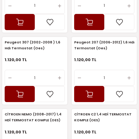
Peugeot 307 (2002-2008 ) 1,6
Peugeot 207 (2006-2012) 1,6 Hdı
Hdı Termostat (Oes)
Termostat (Oes)
1.120,00 TL
1.120,00 TL
CİTROEN NEMO (2008-2017) 1,4
CİTROEN C2 1,4 HDİ TERMOSTAT
HDİ TERMOSTAT KOMPLE (OES)
KOMPLE (OES)
1.120,00 TL
1.120,00 TL