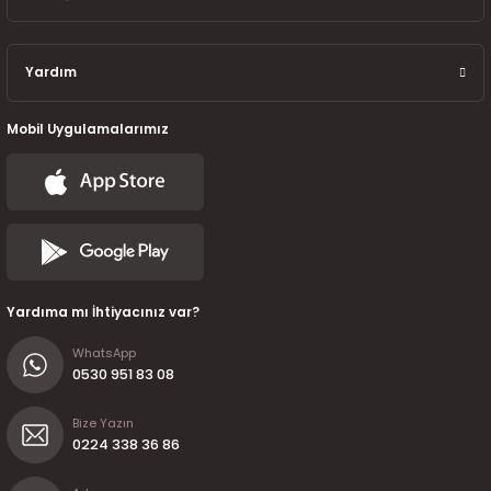
Yardım
Mobil Uygulamalarımız
Yardıma mı İhtiyacınız var?
WhatsApp
0530 951 83 08
Bize Yazın
0224 338 36 86