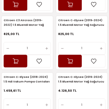
2016)
006)
Citroen C3 Aircross (2019-
Citroen C-Elysee (2019-2024)
2022) 1.5 BlueHdi Motor Yağ
1.5 BlueHdi Motor Yağ Soğutucu
025)
Soğutucu Radyatörü (Veka)
Radyatörü (Veka)
825,00 TL
825,00 TL
2008)
2025)
 (2008-2025)
Citroen C-Elysee (2018-2024)
Citroen C-Elysee (2019-2024)
1.5 Hdi Vakum Pompa Contaları
1.5 BlueHdi Motor Yağ Soğutucu
5)
(Orijinal)
Radyatörü (Orijinal)
1.458,61 TL
4.126,50 TL
025)