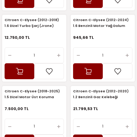
5)
25)
Triger Seti ve Devirdaim
Triger Seti ve Devirdaim
Tekerlek ve Kriko Grubu
Triger Setleri ve Devirdaim
Triger Seti ve Devirdaim
Triger Seti ve Devirdaim
Triger Seti ve Devirdaim
Triger Seti ve Devirdaim
Triger Seti ve Devirdaim
2025)
04)
Triger Seti ve Devirdaim
Citroen C-Elysee (2012-2018)
Citroen C-Elysee (2012-2024)
1.6 Dizel Turbo Şarj (Jrone)
1.6 Benzinli Motor Yağ Dolum
Kapağı (Orijinal)
2025)
1)
12.750,00 TL
945,66 TL
 Spacetourer
25)
017)
016)
25)
Citroen C-Elysee (2018-2025)
Citroen C-Elysee (2012-2020)
03)
025)
1.5 Dizel Motor Üst Koruma
1.2 Benzinli Gaz Kelebeği
Keçesi (Orijinal)
(Orijinal)
7.500,00 TL
21.799,53 TL
005)
)
5)