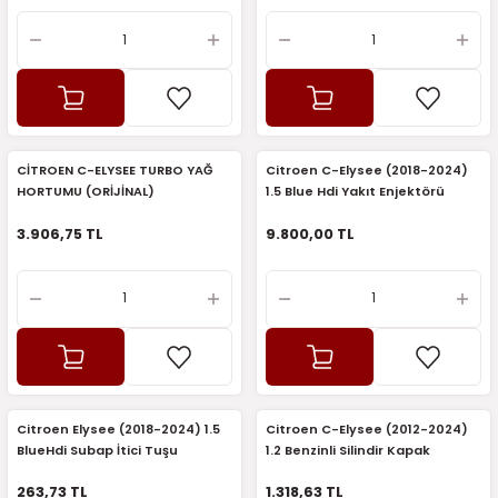
CİTROEN C-ELYSEE TURBO YAĞ
Citroen C-Elysee (2018-2024)
HORTUMU (ORİJİNAL)
1.5 Blue Hdi Yakıt Enjektörü
(Bosch)
3.906,75 TL
9.800,00 TL
Citroen Elysee (2018-2024) 1.5
Citroen C-Elysee (2012-2024)
BlueHdi Subap İtici Tuşu
1.2 Benzinli Silindir Kapak
(Orijinal)
Saplama Seti (Orijinal)
263,73 TL
1.318,63 TL