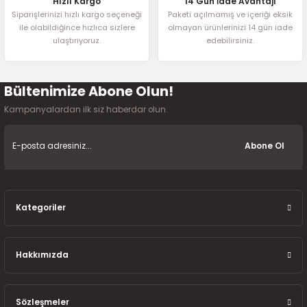
Hızlı Kargo
14 Gün İade Avantajı
Siparişlerinizi hızlı kargo seçeneği
Paketi açılmamış ve içeriği eksik
ile olabildiğince hızlıca sizlere
olmayan ürünlerinizi 14 gün iade
ulaştırıyoruz.
edebilirsiniz.
Bültenimize Abone Olun!
Kampanyalardan ilk siz haberdar olun.
Abone Ol
Kategoriler
Hakkımızda
Sözleşmeler