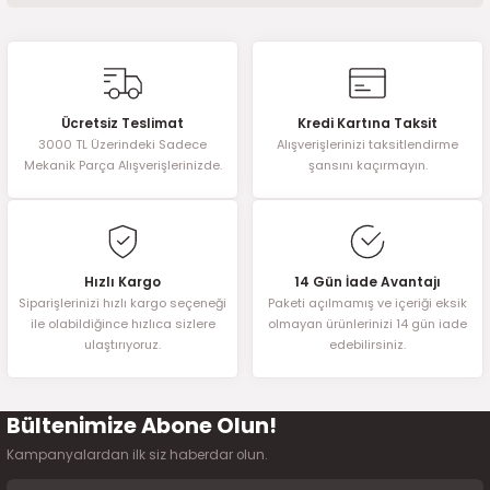
2016)
Bu ürünün fiyat bilgisi, resim, ürün açıklamalarında ve diğer
konularda yetersiz gördüğünüz noktaları öneri formunu kullanarak
006)
tarafımıza iletebilirsiniz.
Görüş ve önerileriniz için teşekkür ederiz.
025)
Ücretsiz Teslimat
Kredi Kartına Taksit
3000 TL Üzerindeki Sadece
Alışverişlerinizi taksitlendirme
Ürün resmi kalitesiz, bozuk veya görüntülenemiyor.
Mekanik Parça Alışverişlerinizde.
şansını kaçırmayın.
Ürün açıklamasında eksik bilgiler bulunuyor.
Ürün bilgilerinde hatalar bulunuyor.
2008)
Ürün fiyatı diğer sitelerden daha pahalı.
Bu ürüne benzer farklı alternatifler olmalı.
2025)
Hızlı Kargo
14 Gün İade Avantajı
Siparişlerinizi hızlı kargo seçeneği
Paketi açılmamış ve içeriği eksik
ile olabildiğince hızlıca sizlere
olmayan ürünlerinizi 14 gün iade
 (2008-2025)
ulaştırıyoruz.
edebilirsiniz.
5)
Bültenimize Abone Olun!
Gönder
025)
Kampanyalardan ilk siz haberdar olun.