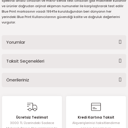
spektral analiz cihazları ve mikro-sertlik test cihazları gibi makineler kullanılır
7-2025)
ve ürünler doğrudan orijinal ekipman numuneler ile karşılaştırarak test edilir
Blue Print markasının vaadi 1994'te kurulduğundan beri dünyanın her
yerindeki Blue Print Kullanıcılarının güvendiği kalite ve doğruluk değerlerini
vurgular.
Yorumlar
Taksit Seçenekleri
Bu ürüne ilk yorumu siz yapın!
Önerileriniz
Yorum Yaz
Bu ürünün fiyat bilgisi, resim, ürün açıklamalarında ve diğer
konularda yetersiz gördüğünüz noktaları öneri formunu kullanarak
tarafımıza iletebilirsiniz.
Görüş ve önerileriniz için teşekkür ederiz.
Ücretsiz Teslimat
Kredi Kartına Taksit
3000 TL Üzerindeki Sadece
Alışverişlerinizi taksitlendirme
Ürün resmi kalitesiz, bozuk veya görüntülenemiyor.