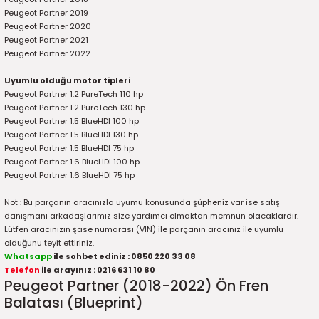
5)
25)
Triger Seti ve Devirdaim
Triger Seti ve Devirdaim
Tekerlek ve Kriko Grubu
Triger Setleri ve Devirdaim
Triger Seti ve Devirdaim
Triger Seti ve Devirdaim
Triger Seti ve Devirdaim
Triger Seti ve Devirdaim
Triger Seti ve Devirdaim
Peugeot Partner 2019
Peugeot Partner 2020
Peugeot Partner 2021
2025)
04)
Triger Seti ve Devirdaim
Peugeot Partner 2022
Uyumlu olduğu motor tipleri
2025)
1)
Peugeot Partner 1.2 PureTech 110 hp
Peugeot Partner 1.2 PureTech 130 hp
 Spacetourer
25)
Peugeot Partner 1.5 BlueHDI 100 hp
Peugeot Partner 1.5 BlueHDI 130 hp
Peugeot Partner 1.5 BlueHDI 75 hp
017)
016)
Peugeot Partner 1.6 BlueHDI 100 hp
Peugeot Partner 1.6 BlueHDI 75 hp
25)
Not : Bu parçanın aracınızla uyumu konusunda şüpheniz var ise satış
danışmanı arkadaşlarımız size yardımcı olmaktan memnun olacaklardır.
03)
025)
Lütfen aracınızın şase numarası (VIN) ile parçanın aracınız ile uyumlu
olduğunu teyit ettiriniz.
005)
)
Whatsapp
ile sohbet ediniz : 0850 220 33 08
Telefon
ile arayınız : 0216 631 10 80
Peugeot Partner (2018-2022) Ön Fren
5)
Balatası (Blueprint)