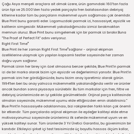
2016)
Çoğu Asya menşeli araçlara ait olmak üzere, ürün gamındaki 160'tan fazla
ürün tipi ve 25.000'den fazla yedek parçayla fren balatasından debriyaj
kitlerine kadar tüm bu parçaların mükemmel uyum sağlaması çok önemlidir.
006)
Blue Print bunu garanti eder. Logomuzdaki parmak izi, hassasiyet, eşsizlik ve
kalitenin simgesidir. Mükemmeli yakaladığımızda izimizi bırakmaktan
025)
memnun oluruz. Blue Print bunu simgelemek için bir parmak izi bırakır.Buna
"The Proof of Perfect Fit" adını veriyoruz.
®
Right First Time
®
Blue Print ile her zaman Right First Time
sağlanır - orijinal ekipman
özelliklerine ulaşmak için yapılan kapsamlı testler sayesinde her zaman
doğru uyum sağlanır.
2008)
Parmak izinin her birey için özel olmasına benzer şekilde, Blue Print'in parmak
izi de bir marka olarak bizim için eşsizdir ve değerlerimizi yansıtır. Blue Print'in
2025)
parmak izini her gördüğünüzde, bunu bizim onay işaretimiz olarak görün.
1994'ten beri bu onay yalnızca mükemmellik yakalandığında verilir ve ürünler
ancak bundan sonra piyasaya sürülebilir. Bu tüm markalar için fren, filtre ve
 (2008-2025)
debriyaj ürünlerimizde en iyi şekilde görülmektedir. Orijinal parça kalitesinde
olmaları sayesinde, mükemmel uyumu elde ettiğinizden emin olabilirsiniz."
5)
Blue Print'in hassasiyete odaklanması, bizi rakiplerden farklı kılan çok önemli
bir etkendir. Tüm parçalarda orijinal ekipman ile eşdeğer kaliteyi elde etme
motivasyonumuz sayesinde ürünlerimiz ilk seferde mükemmel uyum ve en
025)
yüksek kaliteyi sunar. Tüm ürünlerde 3 Yıl Üretici Garantisi, bu güvenimizin bir
kanıtıdır. Etkileyici şirket içi test tesisimizde üç boyutlu hassas ölçüm kollar,