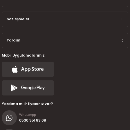
7-2025)
Sözleşmeler
Yardım
Mobil Uygulamalarımız
Yardıma mı İhtiyacınız var?
WhatsApp
0530 951 83 08