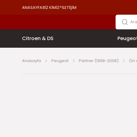
ANASAYFA
BİZ KİMİZ?
İLETİŞİM
Citroen & DS
Peugeo
Anasayfa
Peugeot
Partner (1998-2008)
Ön 