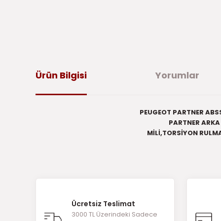
Ürün Bilgisi
Yorumlar
PEUGEOT PARTNER ABSS
PARTNER ARKA 
MİLİ,TORSİYON RULMA
Bu ürünün fiyat bilgisi, resim, ürün açıklamalarında ve di
iletebilirsiniz.
Bu 
Görüş ve önerileriniz için teşekkür ederiz.
Ücretsiz Teslimat
Ürün resmi kalitesiz, bozuk veya görüntülenemiyor.
3000 TL Üzerindeki Sadece