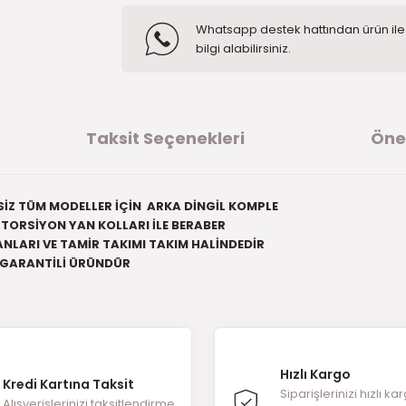
Whatsapp destek hattından ürün ile i
bilgi alabilirsiniz.
Taksit Seçenekleri
Öner
İZ TÜM MODELLER İÇİN ARKA DİNGİL KOMPLE
TORSİYON YAN KOLLARI İLE BERABER
NLARI VE TAMİR TAKIMI TAKIM HALİNDEDİR
GARANTİLİ ÜRÜNDÜR
ğer konularda yetersiz gördüğünüz noktaları öneri formunu kullanarak t
ürüne ilk yorumu siz yapın!
Hızlı Kargo
Kredi Kartına Taksit
Yorum Yaz
Siparişlerinizi hızlı ka
Alışverişlerinizi taksitlendirme