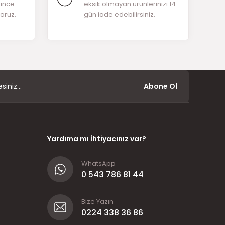
ğince
eksik olmayan ürünlerinizi 14
yoruz.
gün iade edebilirsiniz.
Abone Ol
Yardıma mı İhtiyacınız var?
WhatsApp
0 543 786 81 44
Bize Yazın
0224 338 36 86