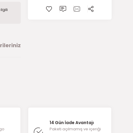
lgili
ileriniz
arafımıza
14 Gün İade Avantajı
rgo
Paketi açılmamış ve içeriği