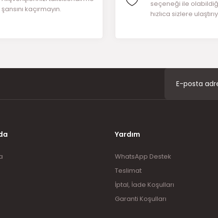
seçeneği ile olabildi
şansını kaçırmayın.
hızlıca sizlere ulaştırı
Gönder
da
Yardım
a
WhatsApp Destek
Teslimat
İptal, İade Koşulları
Garanti Koşulları