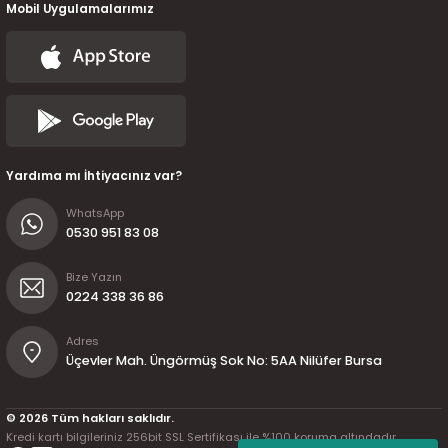
7-2025)
Mobil Uygulamalarımız
Yardıma mı İhtiyacınız var?
WhatsApp
0530 951 83 08
Bize Yazın
0224 338 36 86
Adres
Üçevler Mah. Üngörmüş Sok No: 5AA Nilüfer Bursa
© 2026 Tüm hakları saklıdır.
Kredi kartı bilgileriniz 256bit SSL Sertifikası ile %100 koruma altındadır.