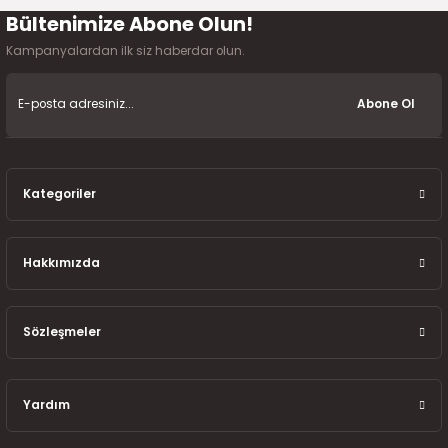
2016)
Bültenimize Abone Olun!
Gönder
Kampanyalardan ilk siz haberdar olun.
006)
Abone Ol
025)
Kategoriler
2008)
2025)
Hakkımızda
 (2008-2025)
Sözleşmeler
5)
025)
Yardım