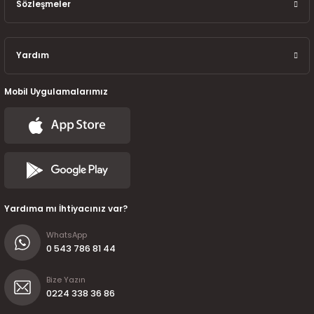
7-2025)
Sözleşmeler
Yardım
Mobil Uygulamalarımız
Yardıma mı İhtiyacınız var?
WhatsApp
0 543 786 81 44
Bize Yazın
0224 338 36 86