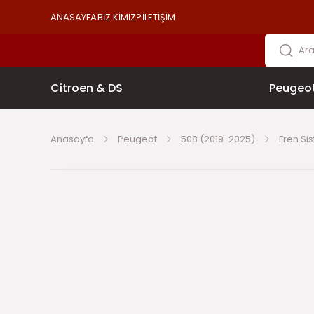
ANASAYFA
BİZ KİMİZ?
İLETİŞİM
Citroen & DS
Peugeo
Anasayfa
Peugeot
508 (2019-2025)
Fren Si