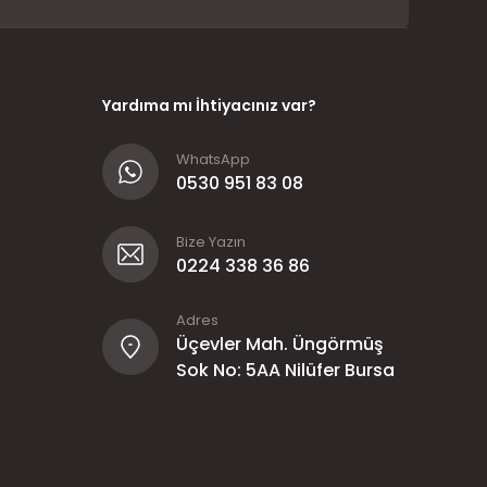
Yardıma mı İhtiyacınız var?
WhatsApp
0530 951 83 08
Bize Yazın
0224 338 36 86
Adres
Üçevler Mah. Üngörmüş
Sok No: 5AA Nilüfer Bursa