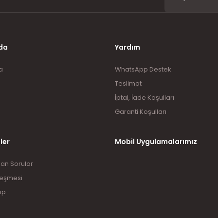
Gönder
da
Yardım
a
WhatsApp Destek
Teslimat
İptal, İade Koşulları
Garanti Koşulları
ler
Mobil Uygulamalarımız
lan Sorular
leşmesi
ip