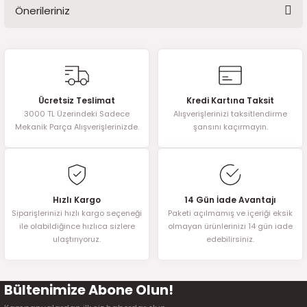
2016)
Önerileriniz
Yorum Yaz
006)
Bu ürünün fiyat bilgisi, resim, ürün açıklamalarında ve diğer
konularda yetersiz gördüğünüz noktaları öneri formunu kullanarak
tarafımıza iletebilirsiniz.
025)
Görüş ve önerileriniz için teşekkür ederiz.
Ücretsiz Teslimat
Kredi Kartına Taksit
3000 TL Üzerindeki Sadece
Alışverişlerinizi taksitlendirme
Ürün resmi kalitesiz, bozuk veya görüntülenemiyor.
Mekanik Parça Alışverişlerinizde.
şansını kaçırmayın.
Ürün açıklamasında eksik bilgiler bulunuyor.
2008)
Ürün bilgilerinde hatalar bulunuyor.
2025)
Ürün fiyatı diğer sitelerden daha pahalı.
Bu ürüne benzer farklı alternatifler olmalı.
Hızlı Kargo
14 Gün İade Avantajı
 (2008-2025)
Siparişlerinizi hızlı kargo seçeneği
Paketi açılmamış ve içeriği eksik
ile olabildiğince hızlıca sizlere
olmayan ürünlerinizi 14 gün iade
ulaştırıyoruz.
edebilirsiniz.
5)
025)
Bültenimize Abone Olun!
Gönder