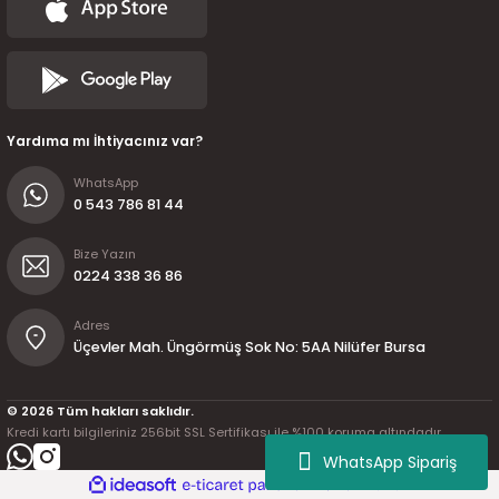
Yardıma mı İhtiyacınız var?
WhatsApp
0 543 786 81 44
Bize Yazın
0224 338 36 86
Adres
Üçevler Mah. Üngörmüş Sok No: 5AA Nilüfer Bursa
© 2026 Tüm hakları saklıdır.
Kredi kartı bilgileriniz 256bit SSL Sertifikası ile %100 koruma altındadır.
WhatsApp Sipariş
ideasoft
ile
e-