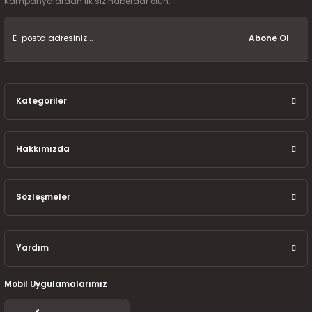
Kampanyalardan ilk siz haberdar olun.
7-2025)
Abone Ol
Kategoriler
Hakkımızda
Sözleşmeler
Yardım
Mobil Uygulamalarımız