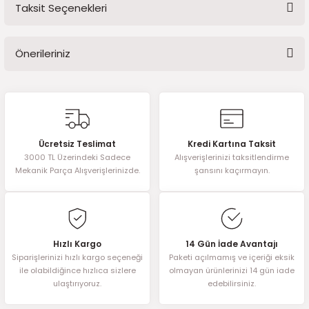
Taksit Seçenekleri
2016)
Bu ürüne ilk yorumu siz yapın!
006)
Önerileriniz
Yorum Yaz
025)
Bu ürünün fiyat bilgisi, resim, ürün açıklamalarında ve diğer
konularda yetersiz gördüğünüz noktaları öneri formunu kullanarak
tarafımıza iletebilirsiniz.
Görüş ve önerileriniz için teşekkür ederiz.
2008)
Ücretsiz Teslimat
Kredi Kartına Taksit
3000 TL Üzerindeki Sadece
Alışverişlerinizi taksitlendirme
Ürün resmi kalitesiz, bozuk veya görüntülenemiyor.
Mekanik Parça Alışverişlerinizde.
şansını kaçırmayın.
2025)
Ürün açıklamasında eksik bilgiler bulunuyor.
Ürün bilgilerinde hatalar bulunuyor.
 (2008-2025)
Ürün fiyatı diğer sitelerden daha pahalı.
Bu ürüne benzer farklı alternatifler olmalı.
5)
Hızlı Kargo
14 Gün İade Avantajı
Siparişlerinizi hızlı kargo seçeneği
Paketi açılmamış ve içeriği eksik
ile olabildiğince hızlıca sizlere
olmayan ürünlerinizi 14 gün iade
025)
ulaştırıyoruz.
edebilirsiniz.