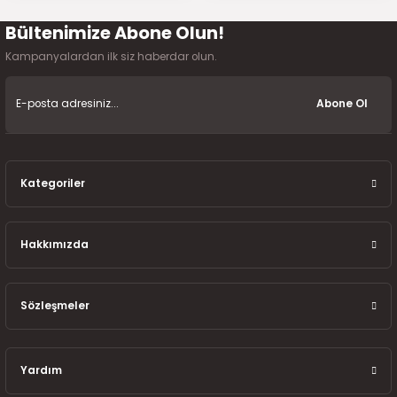
7-2025)
Bültenimize Abone Olun!
Gönder
Kampanyalardan ilk siz haberdar olun.
Abone Ol
Kategoriler
Hakkımızda
Sözleşmeler
Yardım