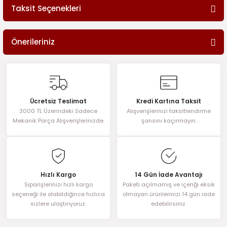
Taksit Seçenekleri
Bu ürüne ilk yorumu siz yapın!
Önerileriniz
Yorum Yaz
Bu ürünün fiyat bilgisi, resim, ürün açıklamalarında ve diğer
konularda yetersiz gördüğünüz noktaları öneri formunu kullanarak
tarafımıza iletebilirsiniz.
Görüş ve önerileriniz için teşekkür ederiz.
Ücretsiz Teslimat
Kredi Kartına Taksit
3000 TL Üzerindeki Sadece
Alışverişlerinizi taksitlendirme
Ürün resmi kalitesiz, bozuk veya görüntülenemiyor.
Mekanik Parça Alışverişlerinizde.
şansını kaçırmayın.
Ürün açıklamasında eksik bilgiler bulunuyor.
Ürün bilgilerinde hatalar bulunuyor.
Ürün fiyatı diğer sitelerden daha pahalı.
Hızlı Kargo
14 Gün İade Avantajı
Bu ürüne benzer farklı alternatifler olmalı.
Siparişlerinizi hızlı kargo
Paketi açılmamış ve içeriği eksik
seçeneği ile olabildiğince hızlıca
olmayan ürünlerinizi 14 gün iade
sizlere ulaştırıyoruz.
edebilirsiniz.