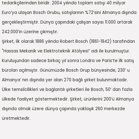
7-2025)
tedarikçilerinden biridir. 2004 yılında toplam satışı 40 milyar
Euro’ya ulaşan Bosch Grubu, satışlarının %72’sini Almanya dışında
gerçekleştirmiştir. Dünya çapındaki çalışan sayısı 11.000 artarak
242.000’in üzerine çıkmıştır.
Şirket, ilk olarak 1886 yılında Robert Bosch (1861-1942) tarafından
"Hassas Mekanik ve Elektroteknik Atölyesi” adı ile kurulmuştur.
Kuruluşundan sadece birkaç yıl sonra Londra ve Paris’te ilk satış
büroları açılmıştır. Günümüzde Bosch Grup bünyesinde, 230’ u
Almanya’ nın dışında yer alan 270 bağlı şirket bulunmaktadır.
Ülke temsilcilikleri ve bağlantılı şirketleri ile Bosch, 50’ dan fazla
ülkede faaliyet göstermektedir. Şirket, ürünlerini 200’ü Almanya
dışında olmak üzere dünya çapında yaklaşık 260 merkezde
üretmektedir.