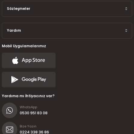
7-2025)
Sözleşmeler
Yardım
Mobil Uygulamalarımız
Yardıma mı İhtiyacınız var?
WhatsApp
0530 951 83 08
Bize Yazın
0224 338 36 86