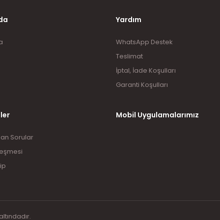
Gönder
da
Yardım
a
WhatsApp Destek
Teslimat
İptal, İade Koşulları
Garanti Koşulları
ler
Mobil Uygulamalarımız
lan Sorular
leşmesi
ip
altındadır.