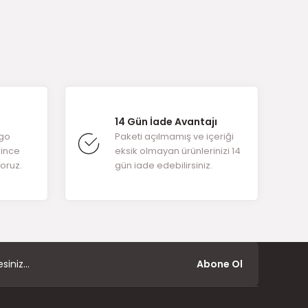
arafımıza
14 Gün İade Avantajı
rgo
Paketi açılmamış ve içeriği
ğince
eksik olmayan ürünlerinizi 14
yoruz.
gün iade edebilirsiniz.
Abone Ol