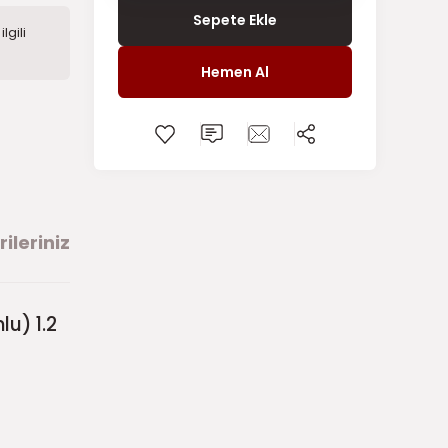
Sepete Ekle
lgili
Hemen Al
ileriniz
u) 1.2