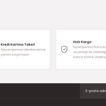
ğer konularda yetersiz gördüğünüz noktaları öneri formunu kullanarak t
ürüne ilk yorumu siz yapın!
Hızlı Kargo
Kredi Kartına Taksit
Yorum Yaz
Siparişlerinizi hızlı ka
Alışverişlerinizi taksitlendirme
seçeneği ile olabildi
şansını kaçırmayın.
hızlıca sizlere ulaştırı