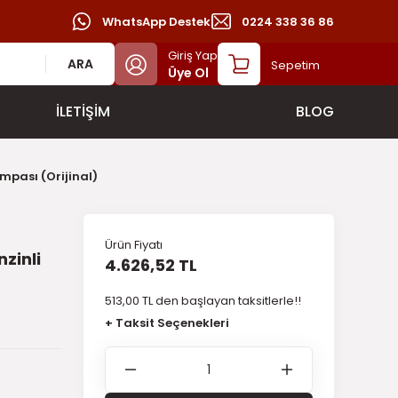
WhatsApp Destek
0224 338 36 86
Giriş Yap
ARA
Sepetim
Üye Ol
İLETİŞİM
BLOG
mpası (Orijinal)
Ürün Fiyatı
zinli
4.626,52 TL
513,00 TL den başlayan taksitlerle!!
+ Taksit Seçenekleri