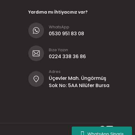
Yardıma mı İhtiyacınız var?
WhatsApp
0530 951 83 08
Bize Yazın
0224 338 36 86
Adres
Üçevler Mah. Üngörmüş
Sok No: 5AA Nilüfer Bursa
WhatsApp Sipariş