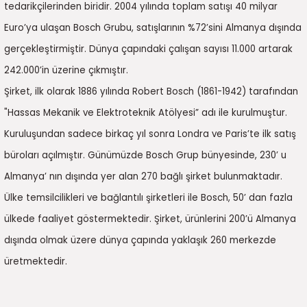
7-2025)
tedarikçilerinden biridir. 2004 yılında toplam satışı 40 milyar
Euro’ya ulaşan Bosch Grubu, satışlarının %72’sini Almanya dışında
gerçekleştirmiştir. Dünya çapındaki çalışan sayısı 11.000 artarak
242.000’in üzerine çıkmıştır.
Şirket, ilk olarak 1886 yılında Robert Bosch (1861-1942) tarafından
"Hassas Mekanik ve Elektroteknik Atölyesi” adı ile kurulmuştur.
Kuruluşundan sadece birkaç yıl sonra Londra ve Paris’te ilk satış
büroları açılmıştır. Günümüzde Bosch Grup bünyesinde, 230’ u
Almanya’ nın dışında yer alan 270 bağlı şirket bulunmaktadır.
Ülke temsilcilikleri ve bağlantılı şirketleri ile Bosch, 50’ dan fazla
ülkede faaliyet göstermektedir. Şirket, ürünlerini 200’ü Almanya
dışında olmak üzere dünya çapında yaklaşık 260 merkezde
üretmektedir.