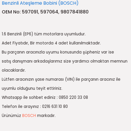
Benzinli Ateşleme Bobini (BOSCH)
5)
25)
Triger Seti ve Devirdaim
Triger Seti ve Devirdaim
Tekerlek ve Kriko Grubu
Triger Setleri ve Devirdaim
Triger Seti ve Devirdaim
Triger Seti ve Devirdaim
Triger Seti ve Devirdaim
Triger Seti ve Devirdaim
Triger Seti ve Devirdaim
OEM No: 597091, 597064, 9807841880
2025)
04)
Triger Seti ve Devirdaim
2025)
1)
1.6 Benzinli (EP6) tüm motorlara uyumludur.
Adet Fiyatıdır, Bir motorda 4 adet kullanılmaktadır.
 Spacetourer
25)
Bu parçanın aracınızla uyumu konusunda şüpheniz var ise
satış danışmanı arkadaşlarımız size yardımcı olmaktan memnun
017)
016)
olacaklardır.
25)
Lütfen aracınızın şase numarası (VIN) ile parçanın aracınız ile
uyumlu olduğunu teyit ettiriniz.
03)
025)
Whatsapp ile sohbet ediniz : 0850 220 33 08
005)
)
Telefon ile arayınız : 0216 631 10 80
Ürünümüz
BOSCH
markadır.
5)