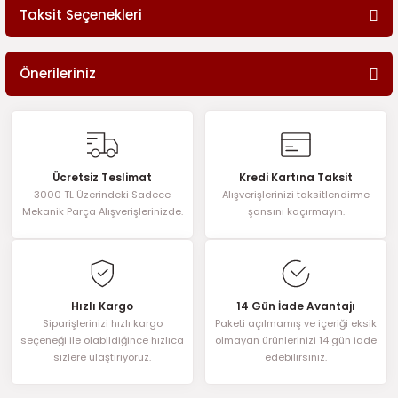
Taksit Seçenekleri
Bu ürüne ilk yorumu siz yapın!
Önerileriniz
Yorum Yaz
Bu ürünün fiyat bilgisi, resim, ürün açıklamalarında ve diğer
konularda yetersiz gördüğünüz noktaları öneri formunu kullanarak
tarafımıza iletebilirsiniz.
Görüş ve önerileriniz için teşekkür ederiz.
Ücretsiz Teslimat
Kredi Kartına Taksit
3000 TL Üzerindeki Sadece
Alışverişlerinizi taksitlendirme
Ürün resmi kalitesiz, bozuk veya görüntülenemiyor.
Mekanik Parça Alışverişlerinizde.
şansını kaçırmayın.
Ürün açıklamasında eksik bilgiler bulunuyor.
Ürün bilgilerinde hatalar bulunuyor.
Ürün fiyatı diğer sitelerden daha pahalı.
Hızlı Kargo
14 Gün İade Avantajı
Bu ürüne benzer farklı alternatifler olmalı.
Siparişlerinizi hızlı kargo
Paketi açılmamış ve içeriği eksik
seçeneği ile olabildiğince hızlıca
olmayan ürünlerinizi 14 gün iade
sizlere ulaştırıyoruz.
edebilirsiniz.