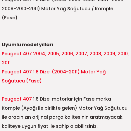
5)
25)
Triger Seti ve Devirdaim
Triger Seti ve Devirdaim
Tekerlek ve Kriko Grubu
Triger Setleri ve Devirdaim
Triger Seti ve Devirdaim
Triger Seti ve Devirdaim
Triger Seti ve Devirdaim
Triger Seti ve Devirdaim
Triger Seti ve Devirdaim
2009-2010-2011) Motor Yağ Soğutucu / Komple
(Fase)
2025)
04)
Triger Seti ve Devirdaim
2025)
1)
Uyumlu model yılları
 Spacetourer
25)
Peugeot 407 2004, 2005, 2006, 2007, 2008, 2009, 2010,
2011
017)
016)
Peugeot 407 1.6 Dizel (2004-2011) Motor Yağ
25)
Soğutucu (Fase)
03)
025)
Peugeot 407
1.6 Dizel motorlar için Fase marka
005)
)
Komple (Ayağı ile birlikte gelen) Motor Yağ Soğutucu
ile aracınızın orijinal parça kalitesinin aratmayacak
5)
kaliteye uygun fiyat ile sahip olabilirsiniz.