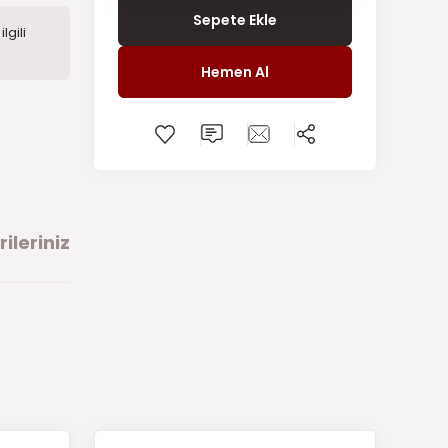
Sepete Ekle
lgili
Hemen Al
ileriniz
arafımıza