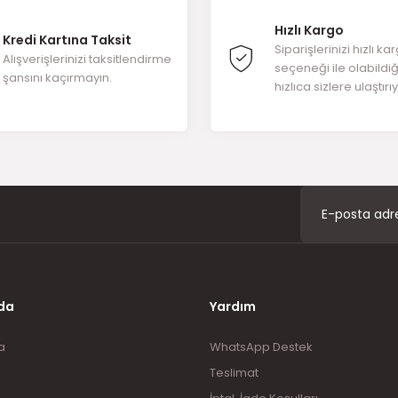
Hızlı Kargo
Kredi Kartına Taksit
Yorum Yaz
Siparişlerinizi hızlı ka
Alışverişlerinizi taksitlendirme
seçeneği ile olabildi
şansını kaçırmayın.
hızlıca sizlere ulaştırı
Gönder
da
Yardım
a
WhatsApp Destek
Teslimat