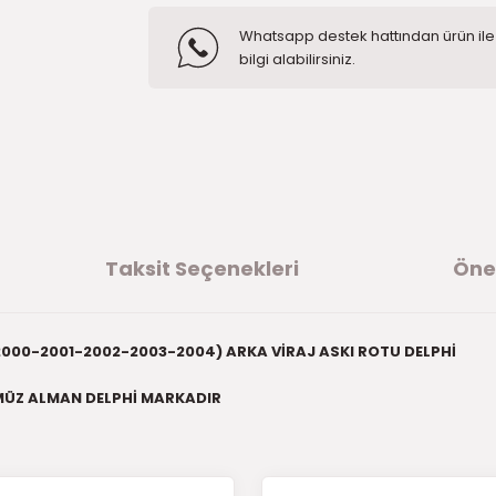
Whatsapp destek hattından ürün ile i
bilgi alabilirsiniz.
Taksit Seçenekleri
Öner
000-2001-2002-2003-2004) ARKA VİRAJ ASKI ROTU DELPHİ
ÜZ ALMAN DELPHİ MARKADIR
ğer konularda yetersiz gördüğünüz noktaları öneri formunu kullanarak t
ürüne ilk yorumu siz yapın!