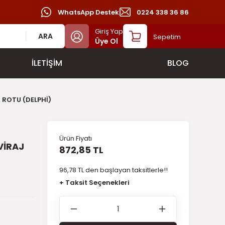
WhatsApp Destek
0224 338 36 86
Giriş Yap
ARA
Sepetim
Üye Ol
İLETİŞİM
BLOG
 ROTU (DELPHİ)
Ürün Fiyatı
VİRAJ
872,85 TL
96,78 TL den başlayan taksitlerle!!
+ Taksit Seçenekleri