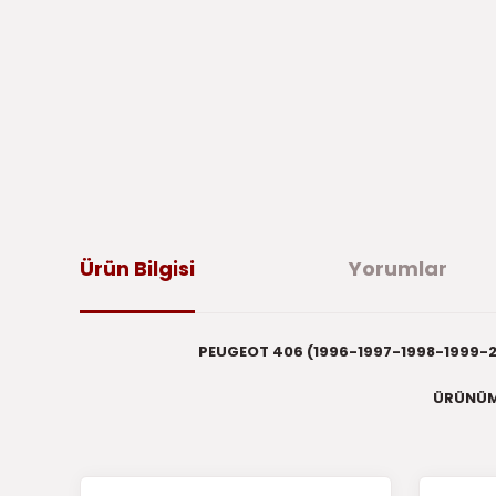
Ürün Bilgisi
Yorumlar
PEUGEOT 406 (1996-1997-1998-1999-2
ÜRÜNÜM
Bu ürünün fiyat bilgisi, resim, ürün açıklamalarında ve di
iletebilirsiniz.
Bu 
Görüş ve önerileriniz için teşekkür ederiz.