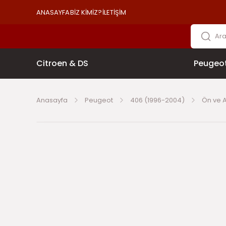
ANASAYFA
BİZ KİMİZ?
İLETİŞİM
Citroen & DS
Peugeo
Anasayfa
Peugeot
406 (1996-2004)
Ön ve 