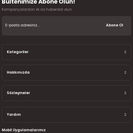
Bültenimize Abone Olun!
7-2025)
Kampanyalardan ilk siz haberdar olun.
Abone Ol
Kategoriler
Hakkımızda
Sözleşmeler
Yardım
Mobil Uygulamalarımız