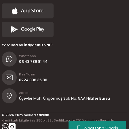
Yardıma mı İhtiyacınız var?
WhatsApp
0 543 786 81 44
Bize Yazın
0224 338 36 86
Adres
Üçevler Mah. Üngörmüş Sok No: 5AA Nilüfer Bursa
© 2026 Tüm hakları saklıdır.
Kredi kartı bilgileriniz 256bit SSL Sertifikası ile %100 koruma altındadır.
WhatsApp Sipariş