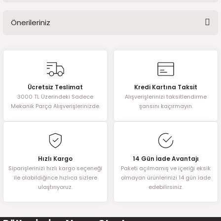
2016)
Önerileriniz
Yorum Yaz
006)
Bu ürünün fiyat bilgisi, resim, ürün açıklamalarında ve diğer
025)
konularda yetersiz gördüğünüz noktaları öneri formunu kullanarak
tarafımıza iletebilirsiniz.
Görüş ve önerileriniz için teşekkür ederiz.
Ücretsiz Teslimat
Kredi Kartına Taksit
3000 TL Üzerindeki Sadece
Alışverişlerinizi taksitlendirme
Ürün resmi kalitesiz, bozuk veya görüntülenemiyor.
2008)
Mekanik Parça Alışverişlerinizde.
şansını kaçırmayın.
Ürün açıklamasında eksik bilgiler bulunuyor.
2025)
Ürün bilgilerinde hatalar bulunuyor.
Ürün fiyatı diğer sitelerden daha pahalı.
 (2008-2025)
Bu ürüne benzer farklı alternatifler olmalı.
Hızlı Kargo
14 Gün İade Avantajı
Siparişlerinizi hızlı kargo seçeneği
Paketi açılmamış ve içeriği eksik
5)
ile olabildiğince hızlıca sizlere
olmayan ürünlerinizi 14 gün iade
ulaştırıyoruz.
edebilirsiniz.
025)
Gönder