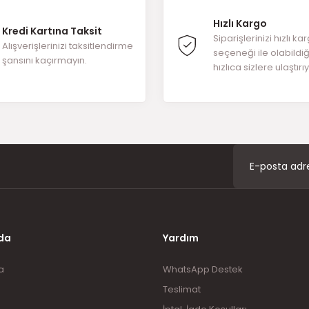
Hızlı Kargo
Kredi Kartına Taksit
Yorum Yaz
Siparişlerinizi hızlı ka
Alışverişlerinizi taksitlendirme
seçeneği ile olabildi
şansını kaçırmayın.
hızlıca sizlere ulaştırı
Gönder
da
Yardım
a
WhatsApp Destek
Teslimat