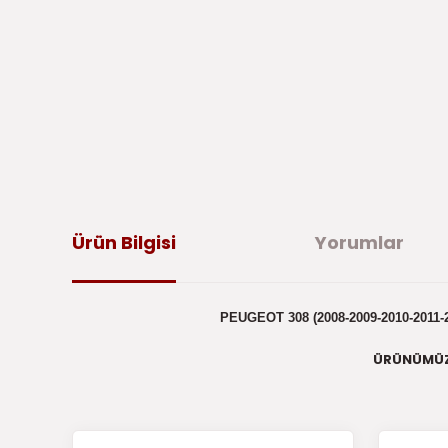
Ürün Bilgisi
Yorumlar
PEUGEOT 308 (2008-2009-2010-2011-
ÜRÜNÜMÜ
Bu ürünün fiyat bilgisi, resim, ürün açıklamalarında ve di
iletebilirsiniz.
Bu 
Görüş ve önerileriniz için teşekkür ederiz.