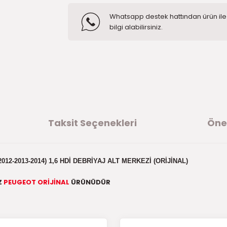
Whatsapp destek hattından ürün ile i
bilgi alabilirsiniz.
Taksit Seçenekleri
Öner
2012-2013-2014) 1,6 HDİ DEBRİYAJ ALT MERKEZİ (ORİJİNAL)
Z
PEUGEOT ORİJİNAL
ÜRÜNÜDÜR
ğer konularda yetersiz gördüğünüz noktaları öneri formunu kullanarak t
ürüne ilk yorumu siz yapın!