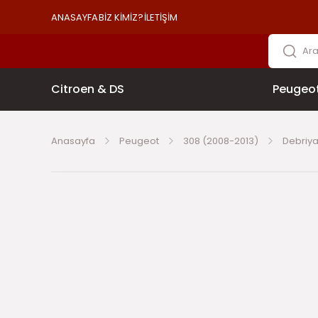
ANASAYFA
BİZ KİMİZ?
İLETİŞİM
Citroen & DS
Peugeo
Anasayfa
Peugeot
308 (2008-2013)
Debriya