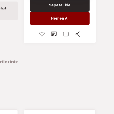
Sepete Ekle
lgili
Hemen Al
ileriniz
arafımıza