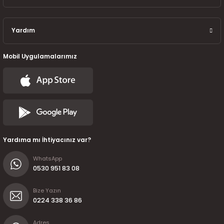
7-2025)
Yardım
Mobil Uygulamalarımız
Yardıma mı İhtiyacınız var?
WhatsApp
0530 951 83 08
Bize Yazın
0224 338 36 86
Adres