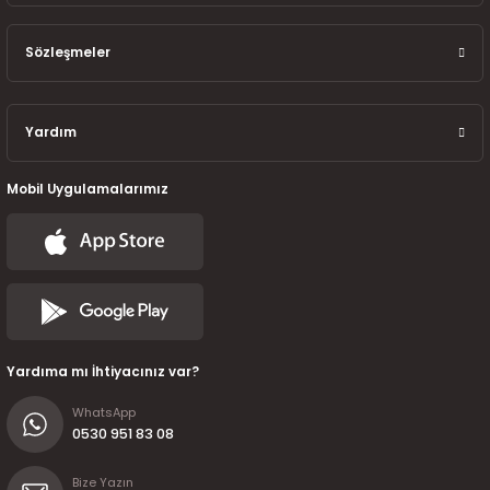
7-2025)
Sözleşmeler
Yardım
Mobil Uygulamalarımız
Yardıma mı İhtiyacınız var?
WhatsApp
0530 951 83 08
Bize Yazın