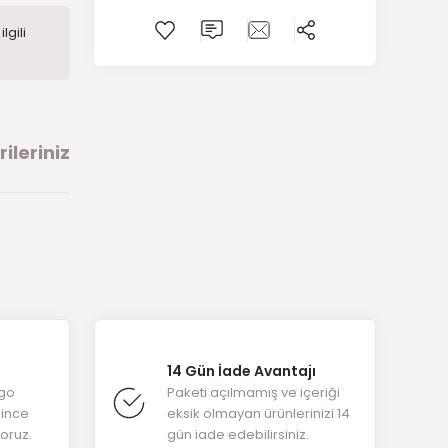
lgili
ileriniz
arafımıza
14 Gün İade Avantajı
rgo
Paketi açılmamış ve içeriği
ğince
eksik olmayan ürünlerinizi 14
yoruz.
gün iade edebilirsiniz.