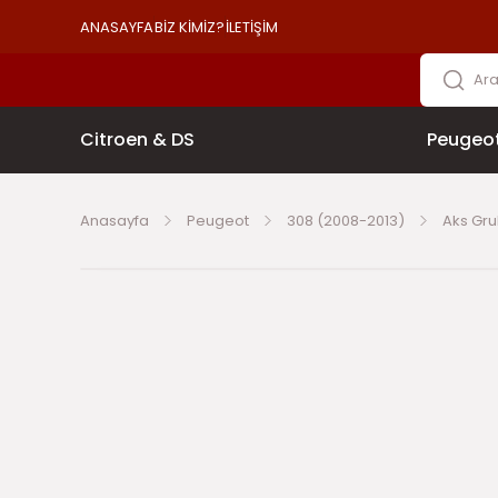
ANASAYFA
BİZ KİMİZ?
İLETİŞİM
Citroen & DS
Peugeo
Anasayfa
Peugeot
308 (2008-2013)
Aks Gr