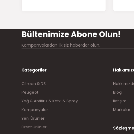
Ürün bilgilerinde hatalar bulunuyor.
Ürün fiyatı diğer sitelerden daha pahalı.
Bu ürüne benzer farklı alternatifler olmalı.
Bültenimize Abone Olun!
Kampanyalardan ilk siz haberdar olun.
Kategoriler
Hakkımız
Citroen & DS
Hakkımızd
Peugeot
Blog
Yağ & Antifiriz & Katkı & Sprey
İletişim
Kampanyalar
Markalar
Yeni Ürünler
Fırsat Ürünleri
Sözleşme