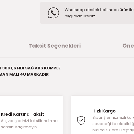
Whatsapp destek hattından ürün ile i
bilgi alabilirsiniz.
Taksit Seçenekleri
Öner
 308 1,6 HDI SAĞ AKS KOMPLE
MAN MALI 4U MARKADIR
ğer konularda yetersiz gördüğünüz noktaları öneri formunu kullanarak t
ürüne ilk yorumu siz yapın!
Hızlı Kargo
Kredi Kartına Taksit
Yorum Yaz
Siparişlerinizi hızlı ka
Alışverişlerinizi taksitlendirme
seçeneği ile olabildi
şansını kaçırmayın.
hızlıca sizlere ulaştırı