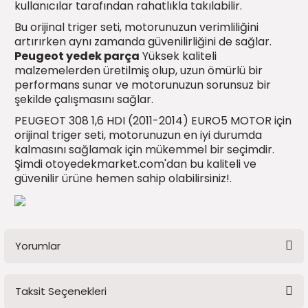
kullanıcılar tarafından rahatlıkla takılabilir.
2016)
Bu orijinal triger seti, motorunuzun verimliliğini
artırırken aynı zamanda güvenilirliğini de sağlar.
006)
Peugeot yedek parça
Yüksek kaliteli
malzemelerden üretilmiş olup, uzun ömürlü bir
025)
performans sunar ve motorunuzun sorunsuz bir
şekilde çalışmasını sağlar.
PEUGEOT 308 1,6 HDI (2011-2014) EURO5 MOTOR için
orijinal triger seti, motorunuzun en iyi durumda
2008)
kalmasını sağlamak için mükemmel bir seçimdir.
Şimdi otoyedekmarket.com'dan bu kaliteli ve
2025)
güvenilir ürüne hemen sahip olabilirsiniz!.
 (2008-2025)
5)
Yorumlar
025)
Taksit Seçenekleri
Bu ürüne ilk yorumu siz yapın!