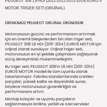
PEUGEOT 308 1,6 HDİ (2011-2012-2013-2014) EURO 5
5)
25)
Triger Seti ve Devirdaim
Triger Seti ve Devirdaim
Tekerlek ve Kriko Grubu
Triger Setleri ve Devirdaim
Triger Seti ve Devirdaim
Triger Seti ve Devirdaim
Triger Seti ve Devirdaim
Triger Seti ve Devirdaim
Triger Seti ve Devirdaim
MOTOR TRİGER SETİ (ORİJİNAL)
2025)
04)
Triger Seti ve Devirdaim
ÜRÜNÜMÜZ PEUGEOT ORİJİNAL ÜRÜNÜDÜR.
2025)
1)
Motorunuzun gücünü ve performansını artırmak
için en önemli bileşenlerden biri olan triger seti,
 Spacetourer
25)
PEUGEOT 308 1,6 HDI (2011-2014) EURO5 MOTOR için
orijinal olarak sunuluyor. Orijinal triger seti,
017)
016)
motorunuzun en iyi şekilde çalışmasını sağlayarak
sürüş deneyiminizi mükemmelleştirir.
25)
Bu triger seti, PEUGEOT 308'in 1,6 HDI (2011-2014)
EURO5 MOTOR modeli ile tam uyumlu olarak
03)
025)
tasarlanmıştır. Fabrika standartlarında üretilen
parçalar, yüksek kalite ve dayanıklılık sunar,
böylece motorunuzun güvenilirliğini ve
005)
)
performansını artırır.
5)
Montajı kolaydır ve uyumlu parçaların
sağlanmasıyla birlikte, yetkili ve özel servisler