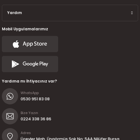
7-2025)
Yardım
Mobil Uygulamalarımız
Yardıma mı İhtiyacınız var?
WhatsApp
0530 951 83 08
Bize Yazın
0224 338 36 86
Adres
Üçevler Mah. Üngörmüş Sok No: 5AA Nilüfer Bursa