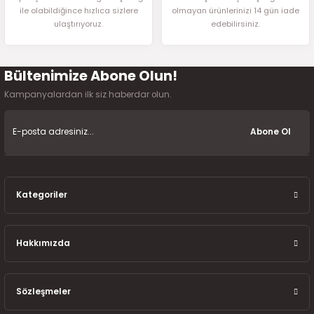
2016)
ile olabildiğince hızlıca sizlere
olmayan ürünlerinizi 14 gün iade
ulaştırıyoruz.
edebilirsiniz.
006)
Bültenimize Abone Olun!
Gönder
025)
Kampanyalardan ilk siz haberdar olun.
Abone Ol
2008)
2025)
Kategoriler
 (2008-2025)
Hakkımızda
5)
025)
Sözleşmeler