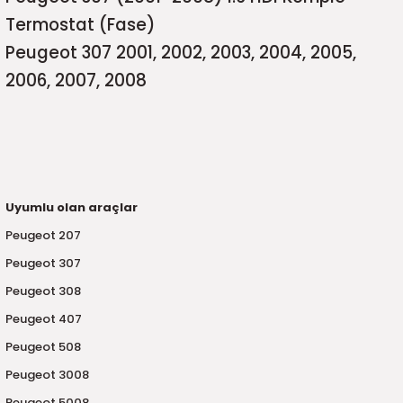
5)
25)
Triger Seti ve Devirdaim
Triger Seti ve Devirdaim
Tekerlek ve Kriko Grubu
Triger Setleri ve Devirdaim
Triger Seti ve Devirdaim
Triger Seti ve Devirdaim
Triger Seti ve Devirdaim
Triger Seti ve Devirdaim
Triger Seti ve Devirdaim
Termostat (Fase)
Peugeot 307 2001, 2002, 2003, 2004, 2005,
2025)
04)
Triger Seti ve Devirdaim
2006, 2007, 2008
2025)
1)
 Spacetourer
25)
017)
016)
Uyumlu olan araçlar
Peugeot 207
25)
Peugeot 307
03)
025)
Peugeot 308
Peugeot 407
005)
)
Peugeot 508
5)
Peugeot 3008
Peugeot 5008