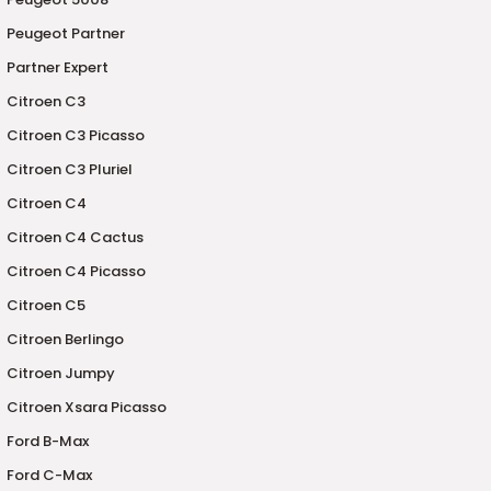
2016)
Peugeot Partner
006)
Partner Expert
Citroen C3
025)
Citroen C3 Picasso
Citroen C3 Pluriel
Citroen C4
2008)
Citroen C4 Cactus
Citroen C4 Picasso
2025)
Citroen C5
 (2008-2025)
Citroen Berlingo
Citroen Jumpy
5)
Citroen Xsara Picasso
Ford B-Max
025)
Ford C-Max