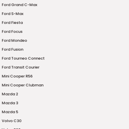
7-2025)
Ford Grand C-Max
Ford S-Max
Ford Fiesta
Ford Focus
Ford Mondeo
Ford Fusion
Ford Tourneo Connect
Ford Transit Courier
Mini Cooper R56
Mini Cooper Clubman
Mazda 2
Mazda 3
Mazda 5
Volvo C30