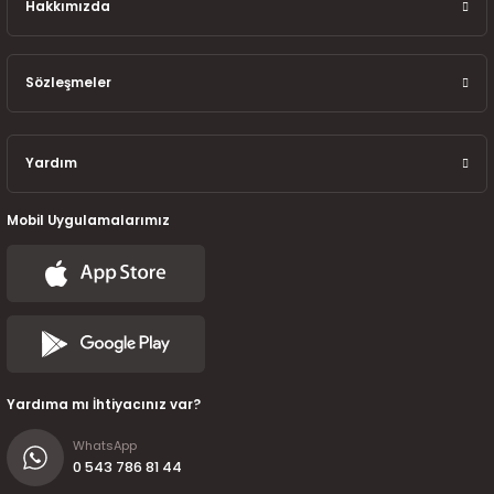
7-2025)
Hakkımızda
Sözleşmeler
Yardım
Mobil Uygulamalarımız
Yardıma mı İhtiyacınız var?
WhatsApp
0 543 786 81 44